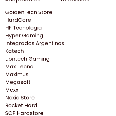
Gezatek
Gigabyte Aorus
GoldenTech Store
HP
HardCore
HyperX
HF Tecnologia
INNO3D
Hyper Gaming
Intel
Integrados Argentinos
Kingston
Katech
Lenovo
Liontech Gaming
Logitech
Max Tecno
MSI
Maximus
NVIDIA GeForce
Productos
Megasoft
NZXT
Mexx
PNY
Noxie Store
Similares
Palit
Rocket Hard
Philips
SCP Hardstore
Explorá más productos similares