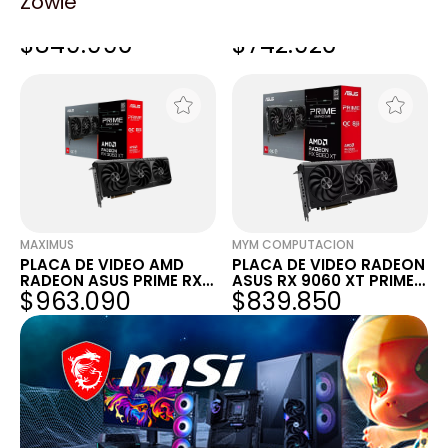
Zowie
PLACA DE VIDEO ASUS
PLACA DE VIDEO ASUS
RADEON RX 9060 XT
PRIME RADEON™ RX 9060
$849.990
$742.920
PRIME OC 8GB GDDR6
XT 8GB GDDR6 OC
EDITION
MAXIMUS
MYM COMPUTACION
PLACA DE VIDEO AMD
PLACA DE VIDEO RADEON
RADEON ASUS PRIME RX
ASUS RX 9060 XT PRIME
$963.090
$839.850
9060 XT 8GB OC GDDR6
8GB OC PRIME-
RX9060XT-O8G