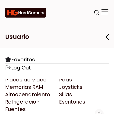
Categorías
Marcas
Tiendas
Usuario
Componentes
Accesorios
Todas las Marcas
Destacadas
Favoritos
Motherboards
Teclados
AMD
Log Out
Microprocesadores
Mouse
AOC
Placas de Video
Pads
AULA
Memorias RAM
Joysticks
Acer
Almacenamiento
Sillas
Adata
Refrigeración
Escritorios
AeroCool
Fuentes
Antec