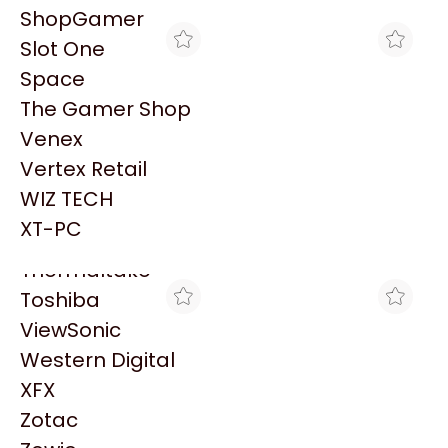
PowerColor
ShopGamer
Razer
Slot One
Redragon
Space
Samsung
The Gamer Shop
Sandisk
Venex
Sapphire
Vertex Retail
Seagate
FULL H4RD
TRYHARDWARE
WIZ TECH
PLACA DE PLACA DE
PLACA DE VIDEO ASUS
Sentey
VIDEO RADEON RX 9060
RADEON RX 9060 XT 8GB
XT-PC
$764.470
$853.459
XT 8GB ASUS PRIME OC
GDDR6 PRIME OC
Solarmax
EDITION
Thermaltake
Toshiba
ViewSonic
Western Digital
XFX
Zotac
GEZATEK
NOXIE STORE