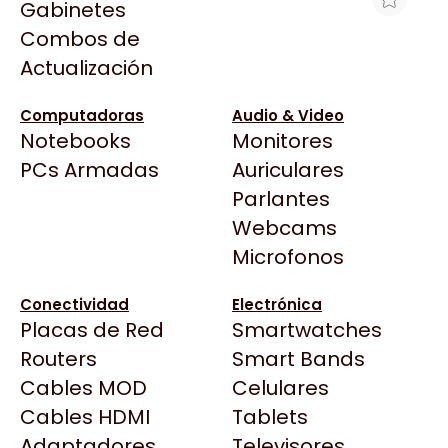
Gabinetes
Arkham
Combos de
PLACA DE VIDEO ASUS RX 9060 XT
Asrock
Actualización
PRIME 8GB GDDR6 OC
Asus
$744.900
BenQ
Computadoras
Audio & Video
Ver producto en la página de Gamer Factory
Notebooks
Monitores
CX
Todas las Tiendas
PCs Armadas
Auriculares
Cooler Master
37 Bytes
Parlantes
Corsair
Acuario Insumos
Webcams
Cougar
ArmyTech
Microfonos
Crucial
Backup Computación
Deepcool
Conectividad
Electrónica
Click Gaming
Dell
Placas de Red
Smartwatches
Compufan Store
EVGA
Routers
Smart Bands
Dinobyte
Gamemax
Cables MOD
Celulares
Full H4rd
Genesis
Cables HDMI
Tablets
Gaming City
Adaptadores
Genius
Televisores