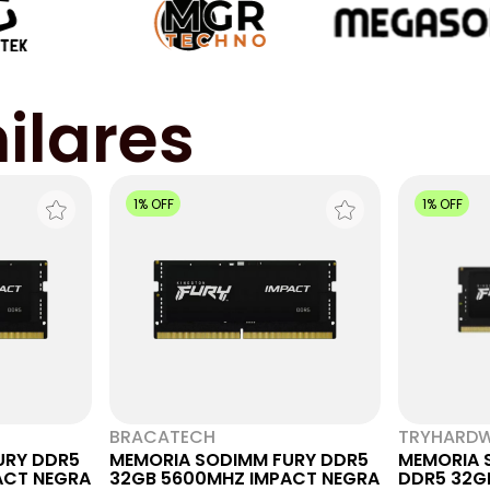
ilares
1% OFF
1% OFF
BRACATECH
TRYHARD
URY DDR5
MEMORIA SODIMM FURY DDR5
MEMORIA 
ACT NEGRA
32GB 5600MHZ IMPACT NEGRA
DDR5 32G