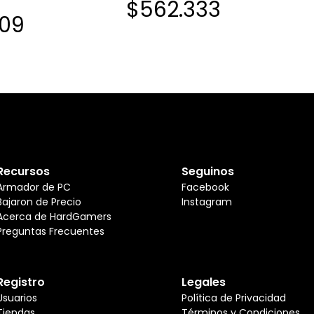
$562.333
EGRA
SODIMM
209
Recursos
Seguinos
Armador de PC
Facebook
Bajaron de Precio
Instagram
Acerca de HardGamers
Preguntas Frecuentes
Registro
Legales
Usuarios
Política de Privacidad
Tiendas
Términos y Condiciones