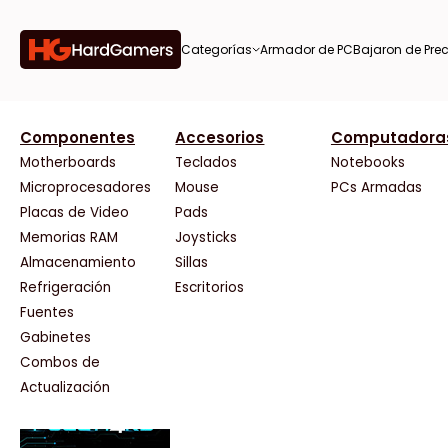
Categorías
Armador de PC
Bajaron de Prec
orías
Componentes
Accesorios
Computadora
AMD
CX
37 Bytes
Gigabyte Ao
Tiendas destacadas
or de
Motherboards
Teclados
Notebooks
AOC
Cooler Master
Acuario Insumos
HP
Microprocesadores
Mouse
PCs Armadas
AULA
Corsair
ArmyTech
HyperX
Placas de Video
Pads
Acer
Cougar
Backup Computación
INNO3D
Memorias RAM
Joysticks
on de
Adata
Crucial
Click Gaming
Intel
Almacenamiento
Sillas
AeroCool
Deepcool
Compufan Store
Kingston
Antec
Dell
Dinobyte
Lenovo
Refrigeración
Escritorios
Arkham
EVGA
Full H4rd
Logitech
Fuentes
as
Asrock
Gamemax
Gaming City
MSI
Gabinetes
Asus
Genesis
Gezatek
NVIDIA GeFo
Combos de
BenQ
Genius
GoldenTech Store
NZXT
s
Actualización