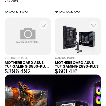
Zowie
MOTHERBOARD ASUS
MOTHERBOARD ASUS
TUF GAMING Z890-PLUS
TUF GAMING Z890-PLUS
$552.135
$560.268
WIFI LGA1851 DDR5
WIFI LGA1851 DDR5
SCP HARDSTORE
GAMING POINT
MOTHERBOARD ASUS
MOTHERBOARD ASUS
TUF GAMING B860-PLUS
TUF GAMING Z890-PLUS
$396.492
$601.416
WIFI SOCKET LGA1851
WIFI LGA1851 DDR5