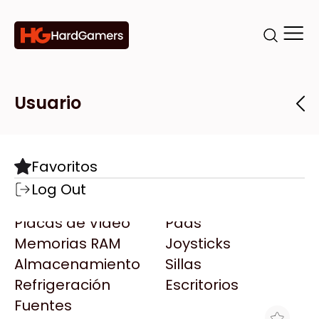
Categorías
Marcas
Tiendas
Usuario
Componentes
Accesorios
Todas las Marcas
Destacadas
Favoritos
Motherboards
Teclados
AMD
Log Out
Microprocesadores
Mouse
AOC
Placas de Video
Pads
AULA
Memorias RAM
Joysticks
Acer
Almacenamiento
Sillas
Adata
Refrigeración
Escritorios
AeroCool
Fuentes
Antec