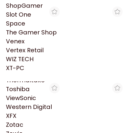
PowerColor
ShopGamer
Razer
Slot One
Redragon
Space
Samsung
The Gamer Shop
Sandisk
Venex
Sapphire
Vertex Retail
Seagate
MAX TECNO
VENEX
WIZ TECH
MOTHERBOARD ASUS
MOTHERBOARD ASUS
Sentey
TUF GAMING B860-PLUS
TUF GAMING B860-PLUS
XT-PC
$415.479
$366.999
WIFI LGA1851 DDR5
WIFI LGA1851 DDR5
Solarmax
Thermaltake
Toshiba
ViewSonic
Western Digital
XFX
Zotac
CROSSHAIR GAMING
BRACATECH