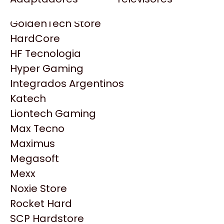
Gezatek
Gigabyte Aorus
GoldenTech Store
HP
HardCore
HyperX
HF Tecnologia
INNO3D
Hyper Gaming
Intel
Integrados Argentinos
Kingston
Katech
Lenovo
Liontech Gaming
Logitech
Max Tecno
MSI
Maximus
NVIDIA GeForce
Productos
Megasoft
NZXT
Mexx
PNY
Noxie Store
Similares
Palit
Rocket Hard
Philips
SCP Hardstore
Explorá más productos similares