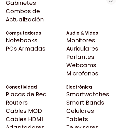
Gabinetes
Arkham
Combos de
MOTHERBOARD ASUS TUF GAMING
Asrock
Actualización
B860-PLUS WIFI LGA1851 DDR5
Asus
$399.378
BenQ
Computadoras
Audio & Video
Ver producto en la página de Gaming Point
Notebooks
Monitores
CX
Todas las Tiendas
PCs Armadas
Auriculares
Cooler Master
37 Bytes
Parlantes
Corsair
Acuario Insumos
Webcams
Cougar
ArmyTech
Microfonos
Crucial
Backup Computación
Deepcool
Conectividad
Electrónica
Click Gaming
Dell
Placas de Red
Smartwatches
Compufan Store
EVGA
Routers
Smart Bands
Dinobyte
Gamemax
Cables MOD
Celulares
Full H4rd
Genesis
Cables HDMI
Tablets
Gaming City
Adaptadores
Genius
Televisores