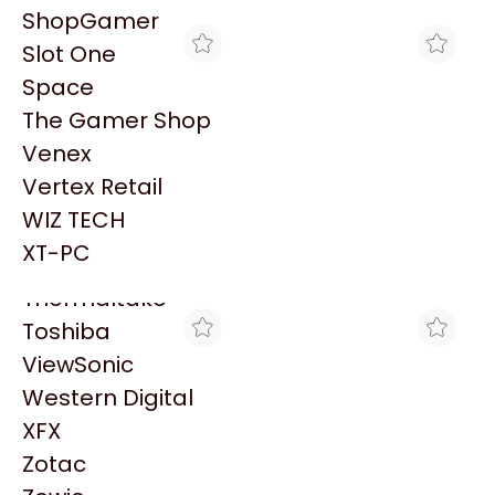
PowerColor
ShopGamer
Razer
Slot One
Redragon
Space
Samsung
The Gamer Shop
Sandisk
Venex
Sapphire
Vertex Retail
Seagate
INTEGRADOS ARGENTINOS
COMPUGARDEN
WIZ TECH
MOTHER ASUS PRIME
MOTHERBOARD ASUS
Sentey
B840M-A AM5 DDR5
PRIME B840M-A DDR5
XT-PC
$311.867
$211.139
(PRIME B840M-A)
AM5
Solarmax
Thermaltake
Toshiba
ViewSonic
Western Digital
XFX
Zotac
VENEX
CLICK GAMING