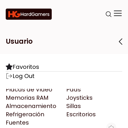
Categorías
Marcas
Tiendas
Usuario
Componentes
Accesorios
Todas las Marcas
Destacadas
Favoritos
Motherboards
Teclados
AMD
Log Out
Microprocesadores
Mouse
AOC
Placas de Video
Pads
AULA
Memorias RAM
Joysticks
Acer
Almacenamiento
Sillas
Adata
Refrigeración
Escritorios
AeroCool
Fuentes
Antec