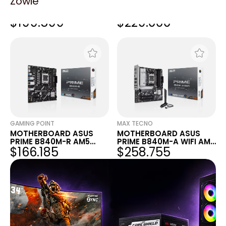
Zowie
MOTHERBOARD ASUS
MOTHERBOARD ASUS
PRIME B840M-A AM5
PRIME B840M-A AM5
$199.599
$229.000
DDR5
DDR5
GAMING POINT
MAX TECNO
MOTHERBOARD ASUS
MOTHERBOARD ASUS
PRIME B840M-R AM5
PRIME B840M-A WIFI AM5
$166.185
$258.755
DDR5
DDR5