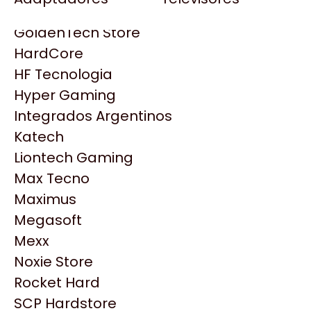
Gezatek
Gigabyte Aorus
GoldenTech Store
HP
HardCore
HyperX
HF Tecnologia
INNO3D
Hyper Gaming
Intel
Integrados Argentinos
Kingston
Katech
Lenovo
Liontech Gaming
Logitech
Max Tecno
MSI
Maximus
NVIDIA GeForce
Productos
Megasoft
NZXT
Mexx
PNY
Noxie Store
Similares
Palit
Rocket Hard
Philips
SCP Hardstore
Explorá más productos similares