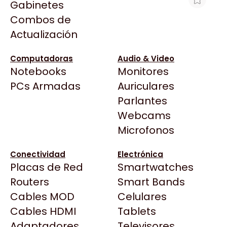
Gabinetes
Arkham
Combos de
MOTHERBOARD ASUS PRIME B840M-
Asrock
Actualización
A-CSM AM5 DDR5
Asus
$210.580
BenQ
Computadoras
Audio & Video
Ver producto en la página de Gaming Point
Notebooks
Monitores
CX
Todas las Tiendas
PCs Armadas
Auriculares
Cooler Master
37 Bytes
Parlantes
Corsair
Acuario Insumos
Webcams
Cougar
ArmyTech
Microfonos
Crucial
Backup Computación
Deepcool
Conectividad
Electrónica
Click Gaming
Dell
Placas de Red
Smartwatches
Compufan Store
EVGA
Routers
Smart Bands
Dinobyte
Gamemax
Cables MOD
Celulares
Full H4rd
Genesis
Cables HDMI
Tablets
Gaming City
Adaptadores
Genius
Televisores