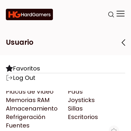
Categorías
Marcas
Tiendas
Usuario
Componentes
Accesorios
Todas las Marcas
Destacadas
Favoritos
Motherboards
Teclados
AMD
Log Out
Microprocesadores
Mouse
AOC
Placas de Video
Pads
AULA
Memorias RAM
Joysticks
Acer
Almacenamiento
Sillas
Adata
Refrigeración
Escritorios
AeroCool
Fuentes
Antec