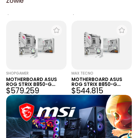
Zowie
MOTHER ASUS ROG
MOTHERBOARD ASUS
STRIX B850-F GAMING
ROG STRIX B850-G
$766.533
$490.334
WIFI AM5 (ROG STRIX
GAMING WIFI
B850-F GAMING WIFI)
SHOPGAMER
MAX TECNO
MOTHERBOARD ASUS
MOTHERBOARD ASUS
ROG STRIX B850-G
ROG STRIX B850-G
$579.259
$544.815
GAMING WIFI
GAMING WIFI