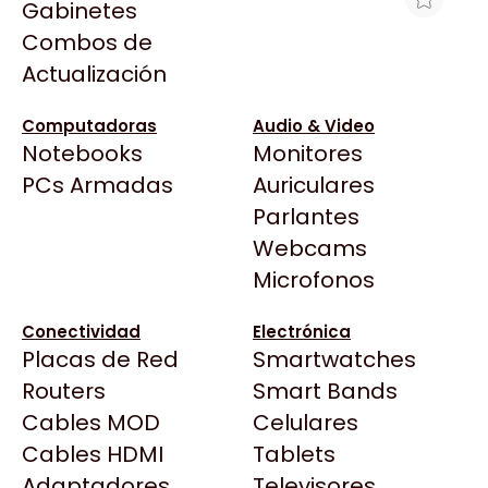
Gabinetes
Arkham
Combos de
MOTHERBOARD ASUS ROG STRIX
Asrock
Actualización
B850-G GAMING WIFI
Asus
$526.341
BenQ
Computadoras
Audio & Video
Ver producto en la página de Gaming Point
Notebooks
Monitores
CX
Todas las Tiendas
PCs Armadas
Auriculares
Cooler Master
37 Bytes
Parlantes
Corsair
Acuario Insumos
Webcams
Cougar
ArmyTech
Microfonos
Crucial
Backup Computación
Deepcool
Conectividad
Electrónica
Click Gaming
Dell
Placas de Red
Smartwatches
Compufan Store
EVGA
Routers
Smart Bands
Dinobyte
Gamemax
Cables MOD
Celulares
Full H4rd
Genesis
Cables HDMI
Tablets
Gaming City
Adaptadores
Genius
Televisores