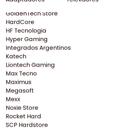
Gezatek
Gigabyte Aorus
GoldenTech Store
HP
HardCore
HyperX
HF Tecnologia
INNO3D
Hyper Gaming
Intel
Integrados Argentinos
Kingston
Katech
Lenovo
Liontech Gaming
Logitech
Max Tecno
MSI
Maximus
NVIDIA GeForce
Productos
Megasoft
NZXT
Mexx
PNY
Similares
Noxie Store
Palit
Rocket Hard
Philips
SCP Hardstore
Explorá más productos similares