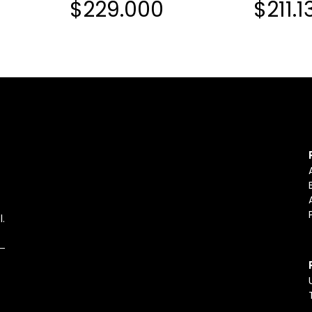
$229.000
$211.1
l.