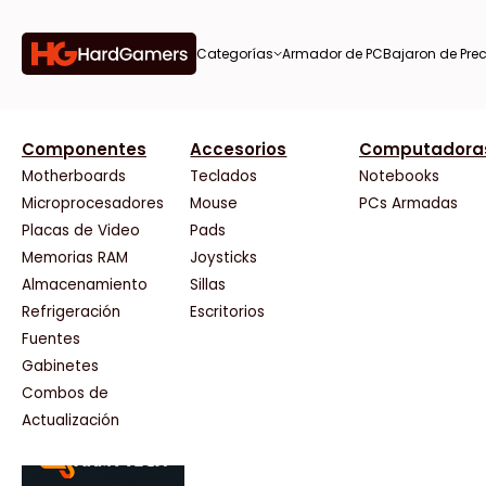
Categorías
Armador de PC
Bajaron de Prec
orías
Componentes
Accesorios
Computadora
AMD
CX
37 Bytes
Gigabyte Ao
Tiendas destacadas
or de
Motherboards
Teclados
Notebooks
AOC
Cooler Master
Acuario Insumos
HP
Microprocesadores
Mouse
PCs Armadas
AULA
Corsair
ArmyTech
HyperX
Placas de Video
Pads
Acer
Cougar
Backup Computación
INNO3D
Memorias RAM
Joysticks
on de
Adata
Crucial
Click Gaming
Intel
Almacenamiento
Sillas
AeroCool
Deepcool
Compufan Store
Kingston
Antec
Dell
Dinobyte
Lenovo
Refrigeración
Escritorios
Arkham
EVGA
Full H4rd
Logitech
Fuentes
as
Asrock
Gamemax
Gaming City
MSI
Gabinetes
Asus
Genesis
Gezatek
NVIDIA GeFo
Combos de
BenQ
Genius
GoldenTech Store
NZXT
s
Actualización