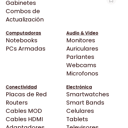
Gabinetes
Arkham
Combos de
PROYECTOR PORTÁTIL EPSON EF61R
Asrock
Actualización
ROSA 150" SMART 700LM
Asus
$1.312.460
BenQ
Computadoras
Audio & Video
Ver producto en la página de Gaming Point
Notebooks
Monitores
CX
Todas las Tiendas
PCs Armadas
Auriculares
Cooler Master
37 Bytes
Parlantes
Corsair
Acuario Insumos
Webcams
Cougar
ArmyTech
Microfonos
Crucial
Backup Computación
Deepcool
Conectividad
Electrónica
Click Gaming
Dell
Placas de Red
Smartwatches
Compufan Store
EVGA
Routers
Smart Bands
Dinobyte
Gamemax
Cables MOD
Celulares
Full H4rd
Genesis
Cables HDMI
Tablets
Gaming City
Adaptadores
Genius
Televisores