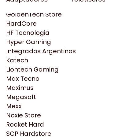
Gezatek
Gigabyte Aorus
GoldenTech Store
HP
HardCore
HyperX
HF Tecnologia
INNO3D
Hyper Gaming
Intel
Integrados Argentinos
Kingston
Katech
Lenovo
Liontech Gaming
Logitech
Max Tecno
MSI
Maximus
NVIDIA GeForce
Productos
Megasoft
NZXT
Mexx
PNY
Similares
Noxie Store
Palit
Rocket Hard
Philips
SCP Hardstore
Explorá más productos similares