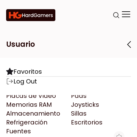
Categorías
Marcas
Tiendas
Usuario
Componentes
Accesorios
Todas las Marcas
Destacadas
Favoritos
Motherboards
Teclados
AMD
Log Out
Microprocesadores
Mouse
AOC
Placas de Video
Pads
AULA
Memorias RAM
Joysticks
Acer
Almacenamiento
Sillas
Adata
Refrigeración
Escritorios
AeroCool
Fuentes
Antec