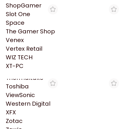
PowerColor
ShopGamer
Razer
Slot One
Redragon
Space
Samsung
The Gamer Shop
Sandisk
Venex
Sapphire
Vertex Retail
RM INSUMOS
MAX TECNO
Seagate
PROYECTOR PORTÁTIL
PROYECTOR PORTÁTIL
WIZ TECH
Sentey
EPSON EF61R ROSA 150
EPSON EF61R ROSA 150"
$1.120.999
$1.356.209
SMART 700LM
SMART 700LM
XT-PC
Solarmax
Thermaltake
Toshiba
ViewSonic
Western Digital
XFX
Zotac
THE GAMER SHOP
GORILA GAMES