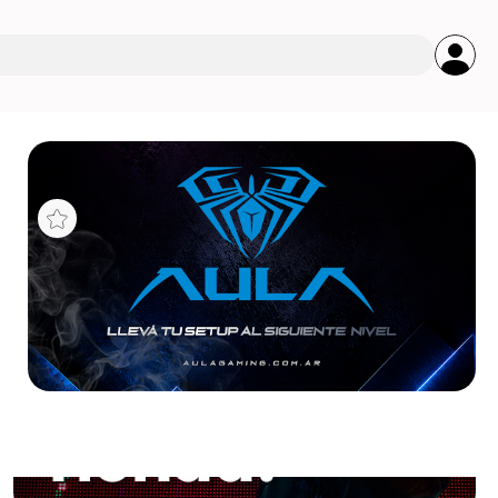
s
ARA