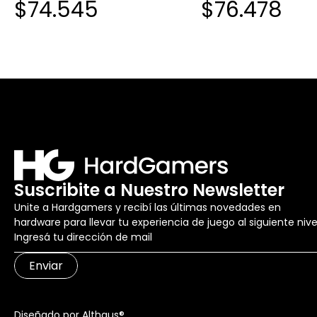
$74.545
$76.478
MASTERHUB
MASTERHUB
Suscribite a Nuestro Newsletter
Unite a Hardgamers y recibí las últimas novedades en
hardware para llevar tu experiencia de juego al siguiente nive
Enviar
Diseñado por Althaus®