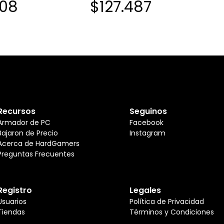
808
$127.487
UB
MASTERHUB
Recursos
Seguinos
Armador de PC
Facebook
Bajaron de Precio
Instagram
Acerca de HardGamers
Preguntas Frecuentes
Registro
Legales
Usuarios
Política de Privacidad
Tiendas
Términos y Condiciones