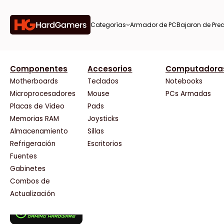
Categorías
Armador de PC
Bajaron de Prec
orías
Componentes
Accesorios
Computadora
AMD
CX
37 Bytes
Gigabyte Ao
Tiendas destacadas
or de
Motherboards
Teclados
Notebooks
AOC
Cooler Master
Acuario Insumos
HP
Microprocesadores
Mouse
PCs Armadas
AULA
Corsair
ArmyTech
HyperX
Placas de Video
Pads
Acer
Cougar
Backup Computación
INNO3D
Memorias RAM
Joysticks
on de
Adata
Crucial
Click Gaming
Intel
Almacenamiento
Sillas
AeroCool
Deepcool
Compufan Store
Kingston
Antec
Dell
Dinobyte
Lenovo
Refrigeración
Escritorios
Arkham
EVGA
Full H4rd
Logitech
Fuentes
as
Asrock
Gamemax
Gaming City
MSI
Gabinetes
Asus
Genesis
Gezatek
NVIDIA GeFo
Combos de
BenQ
Genius
GoldenTech Store
NZXT
s
Actualización