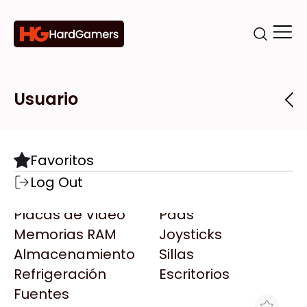
Categorías
Marcas
Tiendas
Usuario
Componentes
Accesorios
Todas las Marcas
Destacadas
Favoritos
Motherboards
Teclados
AMD
Log Out
Microprocesadores
Mouse
AOC
Placas de Video
Pads
AULA
Memorias RAM
Joysticks
Acer
Almacenamiento
Sillas
Adata
Refrigeración
Escritorios
AeroCool
Fuentes
Antec