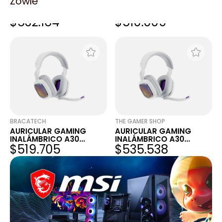
Zowie
AURICULAR INALÁMBRICO
AURICULAR INALÁMBRICO
GAMING LOGITECH G735
GAMING LOGITECH G735
$532.184
$510.009
BRACATECH
THE GAMER SHOP
AURICULAR GAMING
AURICULAR GAMING
INALÁMBRICO A30
INALÁMBRICO A30
$519.705
$535.538
BLANCO
BLANCO