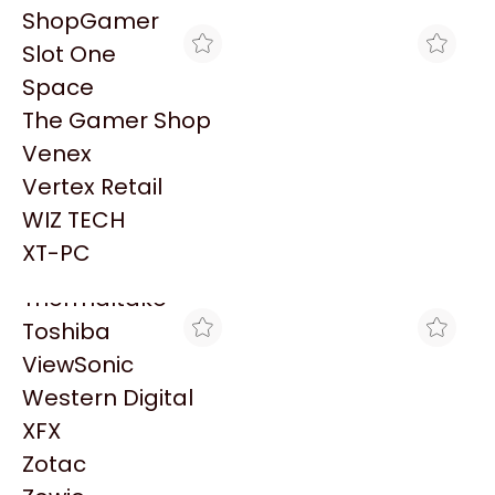
PowerColor
ShopGamer
Razer
Slot One
Redragon
Space
Samsung
The Gamer Shop
Sandisk
Venex
Sapphire
Vertex Retail
Seagate
AMONPUL TEAM
GAMING CITY
WIZ TECH
AURICULARES LOGITECH
AURICULAR INALAMBRICO
Sentey
A30 INALÁMBRICOS
LOGITECH ASTRO A30
XT-PC
$503.403
$502.550
GAMING BLANCOS
PARA PS5 Y PC NEGRO
Solarmax
AZUL
Thermaltake
Toshiba
ViewSonic
Western Digital
XFX
Zotac
GAMING POINT
THE GAMER SHOP