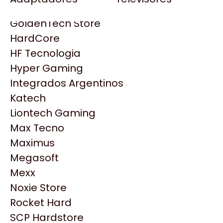
Gezatek
Gigabyte Aorus
GoldenTech Store
HP
HardCore
HyperX
HF Tecnologia
INNO3D
Hyper Gaming
Intel
Integrados Argentinos
Kingston
Katech
Lenovo
Liontech Gaming
Logitech
Max Tecno
MSI
Maximus
NVIDIA GeForce
Productos
Megasoft
NZXT
Mexx
PNY
Noxie Store
Similares
Palit
Rocket Hard
Philips
SCP Hardstore
Explorá más productos similares