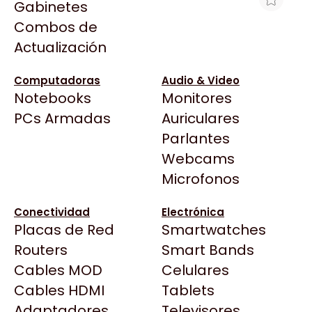
Gabinetes
Arkham
Combos de
AURICULAR GAMING LOGITECH
Asrock
Actualización
INALÁMBRICO A30 AZUL
Asus
$558.940
BenQ
Computadoras
Audio & Video
Ver producto en la página de Gaming Point
Notebooks
Monitores
CX
Todas las Tiendas
PCs Armadas
Auriculares
Cooler Master
37 Bytes
Parlantes
Corsair
Acuario Insumos
Webcams
Cougar
ArmyTech
Microfonos
Crucial
Backup Computación
Deepcool
Conectividad
Electrónica
Click Gaming
Dell
Placas de Red
Smartwatches
Compufan Store
EVGA
Routers
Smart Bands
Dinobyte
Gamemax
Cables MOD
Celulares
Full H4rd
Genesis
Cables HDMI
Tablets
Gaming City
Adaptadores
Genius
Televisores