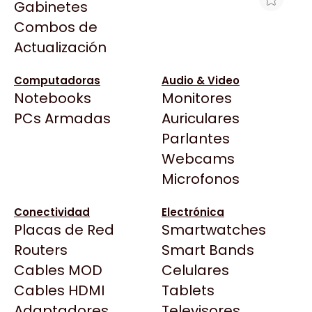
Gabinetes
Arkham
Combos de
WATER COOLER ASUS TUF GAMING LC
Asrock
Actualización
III 360 ARGB
Asus
$228.138
BenQ
Computadoras
Audio & Video
Ver producto en la página de Gaming Point
Notebooks
Monitores
CX
Todas las Tiendas
PCs Armadas
Auriculares
Cooler Master
37 Bytes
Parlantes
Corsair
Acuario Insumos
Webcams
Cougar
ArmyTech
Microfonos
Crucial
Backup Computación
Deepcool
Conectividad
Electrónica
Click Gaming
Dell
Placas de Red
Smartwatches
Compufan Store
EVGA
Routers
Smart Bands
Dinobyte
Gamemax
Cables MOD
Celulares
Full H4rd
Genesis
Cables HDMI
Tablets
Gaming City
Adaptadores
Genius
Televisores