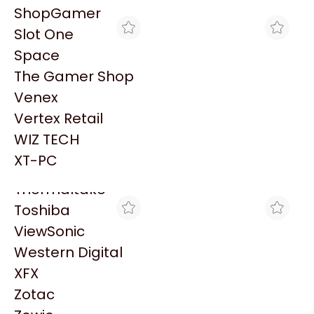
PowerColor
ShopGamer
Razer
Slot One
Redragon
Space
Samsung
The Gamer Shop
Sandisk
Venex
Sapphire
Vertex Retail
Seagate
CLICK GAMING
GAMING POINT
WIZ TECH
WATER COOLER ASUS
WATER COOLER ASUS
Sentey
TUF GAMING LC III 360
TUF GAMING LC III 360
XT-PC
$244.000
$221.763
ARGB
ARGB
Solarmax
Thermaltake
Toshiba
ViewSonic
Western Digital
XFX
Zotac
BITHARD
GORILA GAMES