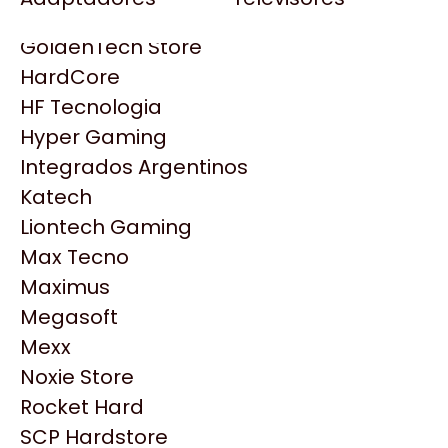
Gezatek
Gigabyte Aorus
GoldenTech Store
HP
HardCore
HyperX
HF Tecnologia
INNO3D
Hyper Gaming
Intel
Integrados Argentinos
Kingston
Katech
Lenovo
Liontech Gaming
Logitech
Max Tecno
MSI
Maximus
NVIDIA GeForce
Productos
Megasoft
NZXT
Mexx
PNY
Noxie Store
Similares
Palit
Rocket Hard
Philips
SCP Hardstore
Explorá más productos similares