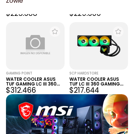
Zowie
WATER COOLER ASUS
WATER COOLER ASUS
TUF GAMING LC III 360
TUF GAMING LC III 360
$225.388
$229.300
ARGB WHITE
ARGB WHITE
GAMING POINT
SCP HARDSTORE
WATER COOLER ASUS
WATER COOLER ASUS
TUF GAMING LC III 360
TUF LC III 360 GAMING
$312.466
$217.644
ARGB LCD
ARGB 360MM