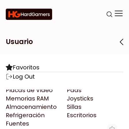
Categorías
Marcas
Tiendas
Usuario
Componentes
Accesorios
Todas las Marcas
Destacadas
Favoritos
Motherboards
Teclados
AMD
Log Out
Microprocesadores
Mouse
AOC
Placas de Video
Pads
AULA
Memorias RAM
Joysticks
Acer
Almacenamiento
Sillas
Adata
Refrigeración
Escritorios
AeroCool
Fuentes
Antec