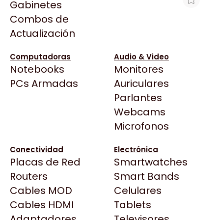
Gabinetes
Arkham
Combos de
WATER COOLER ASUS PRIME LC 360
Asrock
Actualización
ARGB WHT
Asus
$186.536
BenQ
Computadoras
Audio & Video
Ver producto en la página de Gaming Point
Notebooks
Monitores
CX
Todas las Tiendas
PCs Armadas
Auriculares
Cooler Master
37 Bytes
Parlantes
Corsair
Acuario Insumos
Webcams
Cougar
ArmyTech
Microfonos
Crucial
Backup Computación
Deepcool
Conectividad
Electrónica
Click Gaming
Dell
Placas de Red
Smartwatches
Compufan Store
EVGA
Routers
Smart Bands
Dinobyte
Gamemax
Cables MOD
Celulares
Full H4rd
Genesis
Cables HDMI
Tablets
Gaming City
Adaptadores
Genius
Televisores