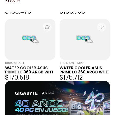
Zowie
WATER COOLER ASUS
WATER COOLER ASUS
PRIME LC 360 ARGB WHT
PRIME LC 360 ARGB WHT
$169.478
$185.730
BRACATECH
THE GAMER SHOP
WATER COOLER ASUS
WATER COOLER ASUS
PRIME LC 360 ARGB WHT
PRIME LC 360 ARGB WHT
$170.518
$175.712