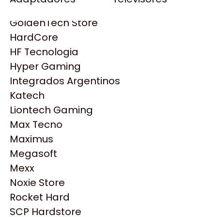
Gezatek
Gigabyte Aorus
GoldenTech Store
HP
HardCore
HyperX
HF Tecnologia
INNO3D
Hyper Gaming
Intel
Integrados Argentinos
Kingston
Katech
Lenovo
Liontech Gaming
Logitech
Max Tecno
MSI
Maximus
NVIDIA GeForce
Productos
Megasoft
NZXT
Mexx
PNY
Noxie Store
Similares
Palit
Rocket Hard
Philips
SCP Hardstore
Explorá más productos similares