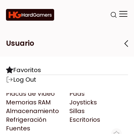
Categorías
Marcas
Tiendas
Usuario
Componentes
Accesorios
Todas las Marcas
Destacadas
Favoritos
Motherboards
Teclados
AMD
Log Out
Microprocesadores
Mouse
AOC
Placas de Video
Pads
AULA
Memorias RAM
Joysticks
Acer
Almacenamiento
Sillas
Adata
Refrigeración
Escritorios
AeroCool
Fuentes
Antec