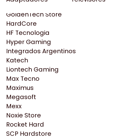
Gezatek
Gigabyte Aorus
GoldenTech Store
HP
HardCore
HyperX
HF Tecnologia
INNO3D
Hyper Gaming
Intel
Integrados Argentinos
Kingston
Katech
Lenovo
Liontech Gaming
Logitech
Max Tecno
MSI
Maximus
NVIDIA GeForce
Megasoft
NZXT
Productos
Mexx
PNY
Noxie Store
Palit
Similares
Rocket Hard
Philips
SCP Hardstore