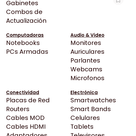
Gabinetes
Arkham
Combos de
MICROSD KINGSTON 64GB CANVAS
Asrock
Actualización
SELECT PLUS 100MB/S CLASE 10
Asus
SDCS3/64GB
BenQ
Computadoras
Audio & Video
$32.264
Notebooks
Monitores
CX
Ver producto en la página de Gaming Point
Todas las Tiendas
PCs Armadas
Auriculares
Cooler Master
37 Bytes
Parlantes
Corsair
Acuario Insumos
Webcams
Cougar
ArmyTech
Microfonos
Crucial
Backup Computación
Deepcool
Conectividad
Electrónica
Click Gaming
Dell
Placas de Red
Smartwatches
Compufan Store
EVGA
Routers
Smart Bands
Dinobyte
Gamemax
Cables MOD
Celulares
Full H4rd
Genesis
Cables HDMI
Tablets
Gaming City
Adaptadores
Genius
Televisores