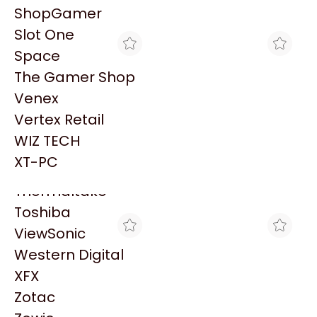
PowerColor
ShopGamer
Explorá más productos similares
Razer
Slot One
Redragon
Space
Samsung
The Gamer Shop
Sandisk
Venex
Sapphire
Vertex Retail
Seagate
WIZ TECH
GAMING POINT
MYM COMPUTACION
Sentey
MICROSD KINGSTON
ALMACENAMIENTO
XT-PC
128GB CANVAS SELECT
MICROSD KINGSTON
Solarmax
$47.881
$28.300
PLUS 100MB/S CLASE 10
64GB 100MB/S A1
Thermaltake
SDCS3/128GB
CANVAS SELECT PLUS
SDCS3/64GB
Toshiba
ViewSonic
Western Digital
XFX
Zotac