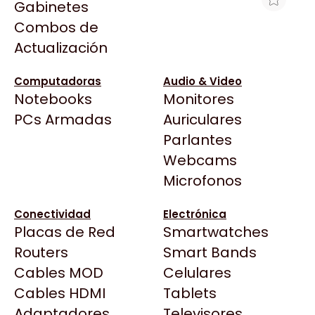
Gabinetes
Arkham
Combos de
AURICULAR INALÁMBRICO LOGITECH
Asrock
Actualización
A20 X NEGRO
Asus
$407.707
BenQ
Computadoras
Audio & Video
Ver producto en la página de Gaming Point
Notebooks
Monitores
CX
Todas las Tiendas
PCs Armadas
Auriculares
Cooler Master
37 Bytes
Parlantes
Corsair
Acuario Insumos
Webcams
Cougar
ArmyTech
Microfonos
Crucial
Backup Computación
Deepcool
Conectividad
Electrónica
Click Gaming
Dell
Placas de Red
Smartwatches
Compufan Store
EVGA
Routers
Smart Bands
Dinobyte
Gamemax
Cables MOD
Celulares
Full H4rd
Genesis
Cables HDMI
Tablets
Gaming City
Adaptadores
Genius
Televisores