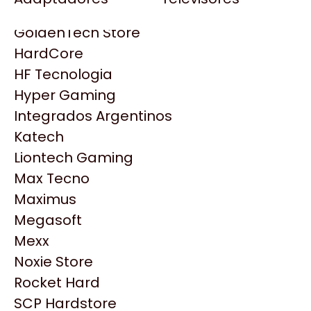
Gezatek
Gigabyte Aorus
GoldenTech Store
HP
HardCore
HyperX
HF Tecnologia
INNO3D
Hyper Gaming
Intel
Integrados Argentinos
Kingston
Katech
Lenovo
Liontech Gaming
Logitech
Max Tecno
MSI
Maximus
NVIDIA GeForce
Productos
Megasoft
NZXT
Mexx
PNY
Noxie Store
Similares
Palit
Rocket Hard
Philips
SCP Hardstore
Explorá más productos similares