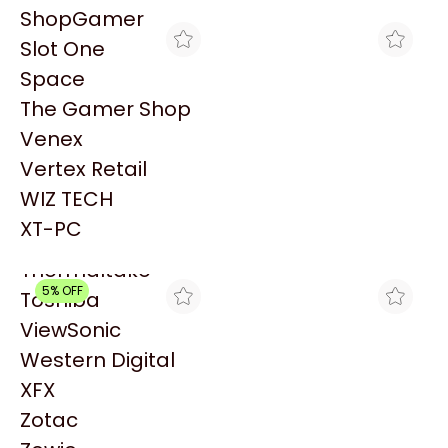
PowerColor
ShopGamer
Razer
Slot One
Redragon
Space
Samsung
The Gamer Shop
Sandisk
Venex
Sapphire
Vertex Retail
Seagate
BRACATECH
MAX TECNO
WIZ TECH
AURICULAR INALÁMBRICO
AURICULAR LOGITECH
Sentey
LOGITECH A20 X NEGRO
INALAMBRICO A20 X
XT-PC
$379.167
$451.081
NEGRO
Solarmax
Thermaltake
5% OFF
Toshiba
ViewSonic
Western Digital
XFX
Zotac
ENJOY COMPUTER
CROSSHAIR GAMING