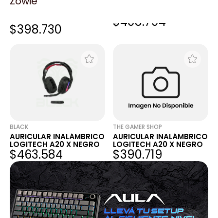
Zowie
AURICULAR LOGITECH
AURICULAR INALÁMBRICO
INALAMBRICO A20 X
LOGITECH A20 X NEGRO
$408.794
NEGRO
$421.270
$398.730
BLACK
THE GAMER SHOP
AURICULAR INALÁMBRICO
AURICULAR INALÁMBRICO
LOGITECH A20 X NEGRO
LOGITECH A20 X NEGRO
$463.584
$390.719