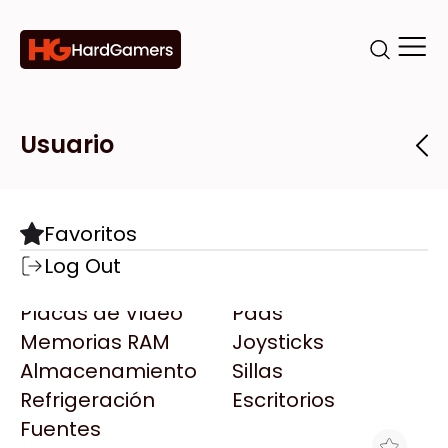
Categorías
Marcas
Tiendas
Usuario
Componentes
Accesorios
Todas las Marcas
Destacadas
Favoritos
Motherboards
Teclados
AMD
Log Out
Microprocesadores
Mouse
AOC
Placas de Video
Pads
AULA
Memorias RAM
Joysticks
Acer
Almacenamiento
Sillas
Adata
Refrigeración
Escritorios
AeroCool
Fuentes
Antec