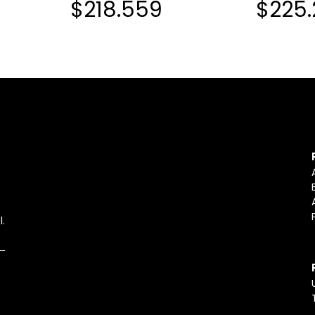
$218.559
$225.
l.