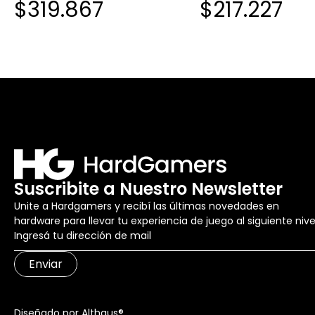
$319.867
$217.227
EDITION BLANCO (TUF GAMING
LC III 360 ARGB WHT)
Suscribite a Nuestro Newsletter
Unite a Hardgamers y recibí las últimas novedades en
hardware para llevar tu experiencia de juego al siguiente nive
Enviar
Diseñado por Althaus®