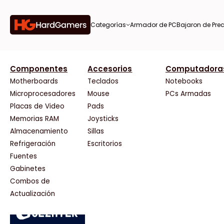
Categorías
Armador de PC
Bajaron de Prec
orías
Componentes
Accesorios
Computadora
AMD
CX
37 Bytes
Gigabyte Ao
Tiendas destacadas
or de
Motherboards
Teclados
Notebooks
AOC
Cooler Master
Acuario Insumos
HP
Microprocesadores
Mouse
PCs Armadas
AULA
Corsair
ArmyTech
HyperX
Placas de Video
Pads
Acer
Cougar
Backup Computación
INNO3D
Memorias RAM
Joysticks
on de
Adata
Crucial
Click Gaming
Intel
Almacenamiento
Sillas
AeroCool
Deepcool
Compufan Store
Kingston
Antec
Dell
Dinobyte
Lenovo
Refrigeración
Escritorios
Arkham
EVGA
Full H4rd
Logitech
Fuentes
as
Asrock
Gamemax
Gaming City
MSI
Gabinetes
Asus
Genesis
Gezatek
NVIDIA GeFo
Combos de
BenQ
Genius
GoldenTech Store
NZXT
s
Actualización