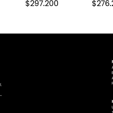
$297.200
$276.
l.