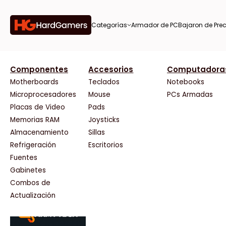
Categorías
Armador de PC
Bajaron de Prec
orías
Componentes
Accesorios
Computadora
AMD
CX
37 Bytes
Gigabyte Ao
Tiendas destacadas
or de
Motherboards
Teclados
Notebooks
AOC
Cooler Master
Acuario Insumos
HP
Microprocesadores
Mouse
PCs Armadas
AULA
Corsair
ArmyTech
HyperX
Placas de Video
Pads
Acer
Cougar
Backup Computación
INNO3D
Memorias RAM
Joysticks
on de
Adata
Crucial
Click Gaming
Intel
Almacenamiento
Sillas
AeroCool
Deepcool
Compufan Store
Kingston
Antec
Dell
Dinobyte
Lenovo
Refrigeración
Escritorios
Arkham
EVGA
Full H4rd
Logitech
Fuentes
as
Asrock
Gamemax
Gaming City
MSI
Gabinetes
Asus
Genesis
Gezatek
NVIDIA GeFo
Combos de
BenQ
Genius
GoldenTech Store
NZXT
s
Actualización