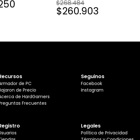
250
$268.484
$260.903
Recursos
Seguinos
Armador de PC
Facebook
Bajaron de Precio
Instagram
Acerca de HardGamers
Preguntas Frecuentes
Registro
Legales
Usuarios
Política de Privacidad
Tiendas
Términos y Condiciones