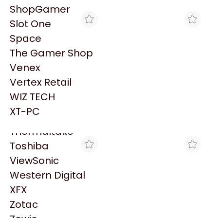
PowerColor
ShopGamer
Razer
Slot One
Redragon
Space
Samsung
The Gamer Shop
Sandisk
Venex
Sapphire
Vertex Retail
Seagate
GORILA GAMES
MAX TECNO
WIZ TECH
MOTHERBOARD
MOTHERBOARD
Sentey
GIGABYTE B860M D3HP
GIGABYTE B860M D3HP
XT-PC
$216.850
$227.535
LGA1851 DDR5
LGA1851 DDR5
Solarmax
Thermaltake
Toshiba
ViewSonic
Western Digital
XFX
Zotac
VENEX
VENEX