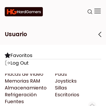
Categorías
Marcas
Tiendas
Usuario
Componentes
Accesorios
Todas las Marcas
Destacadas
Favoritos
Motherboards
Teclados
AMD
Log Out
Microprocesadores
Mouse
AOC
Placas de Video
Pads
AULA
Memorias RAM
Joysticks
Acer
Almacenamiento
Sillas
Adata
Refrigeración
Escritorios
AeroCool
Fuentes
Antec