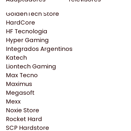
Gezatek
Gigabyte Aorus
GoldenTech Store
HP
HardCore
HyperX
HF Tecnologia
INNO3D
Hyper Gaming
Intel
Integrados Argentinos
Kingston
Katech
Lenovo
Liontech Gaming
Logitech
Max Tecno
MSI
Maximus
NVIDIA GeForce
Productos
Megasoft
NZXT
Mexx
PNY
Noxie Store
Similares
Palit
Rocket Hard
Philips
SCP Hardstore
Explorá más productos similares