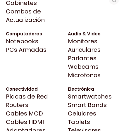
Gabinetes
Arkham
Combos de
MOTHERBOARD GIGABYTE B860M
Asrock
Actualización
D3HP LGA1851 DDR5
Asus
$218.038
BenQ
Computadoras
Audio & Video
Ver producto en la página de Gaming Point
Notebooks
Monitores
CX
Todas las Tiendas
PCs Armadas
Auriculares
Cooler Master
37 Bytes
Parlantes
Corsair
Acuario Insumos
Webcams
Cougar
ArmyTech
Microfonos
Crucial
Backup Computación
Deepcool
Conectividad
Electrónica
Click Gaming
Dell
Placas de Red
Smartwatches
Compufan Store
EVGA
Routers
Smart Bands
Dinobyte
Gamemax
Cables MOD
Celulares
Full H4rd
Genesis
Cables HDMI
Tablets
Gaming City
Adaptadores
Genius
Televisores