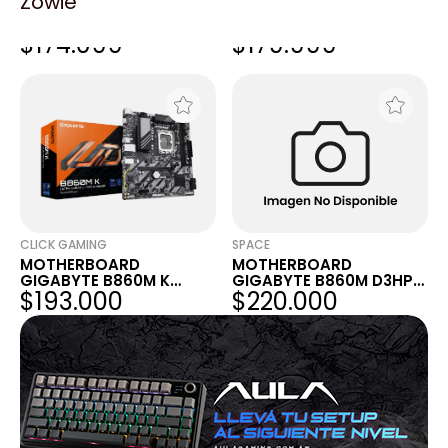
Zowie
MOTHERBOARD
MOTHERBOARD
GIGABYTE B860M E
GIGABYTE B860M H
$174.099
$179.999
LGA1851 DDR5
LGA1851 DDR5
CLICK GAMING
SPACE
MOTHERBOARD
MOTHERBOARD
GIGABYTE B860M K
GIGABYTE B860M D3HP
$193.000
$220.000
LGA1851 DDR5
1851 DDR5