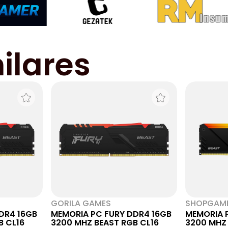
ilares
GORILA GAMES
SHOPGAM
DR4 16GB
MEMORIA PC FURY DDR4 16GB
MEMORIA 
B CL16
3200 MHZ BEAST RGB CL16
3200 MHZ 