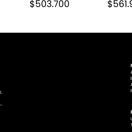
$503.700
$561.
l.