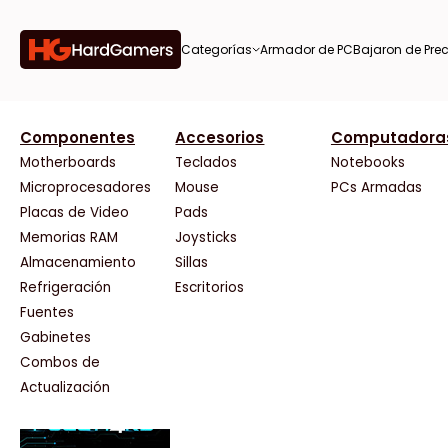
Categorías
Armador de PC
Bajaron de Prec
orías
Componentes
Accesorios
Computadora
AMD
CX
37 Bytes
Gigabyte Ao
Tiendas destacadas
or de
Motherboards
Teclados
Notebooks
AOC
Cooler Master
Acuario Insumos
HP
Microprocesadores
Mouse
PCs Armadas
AULA
Corsair
ArmyTech
HyperX
Placas de Video
Pads
Acer
Cougar
Backup Computación
INNO3D
Memorias RAM
Joysticks
on de
Adata
Crucial
Click Gaming
Intel
Almacenamiento
Sillas
AeroCool
Deepcool
Compufan Store
Kingston
Antec
Dell
Dinobyte
Lenovo
Refrigeración
Escritorios
Arkham
EVGA
Full H4rd
Logitech
Fuentes
as
Asrock
Gamemax
Gaming City
MSI
Gabinetes
Asus
Genesis
Gezatek
NVIDIA GeFo
Combos de
BenQ
Genius
GoldenTech Store
NZXT
s
Actualización