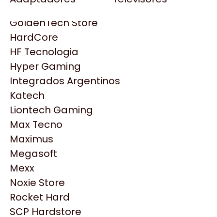
Gezatek
Gigabyte Aorus
GoldenTech Store
HP
HardCore
HyperX
HF Tecnologia
INNO3D
Hyper Gaming
Intel
Integrados Argentinos
Kingston
Katech
Lenovo
Liontech Gaming
Logitech
Max Tecno
MSI
Maximus
NVIDIA GeForce
Productos
Megasoft
NZXT
Mexx
PNY
Noxie Store
Similares
Palit
Rocket Hard
Philips
SCP Hardstore
Explorá más productos similares