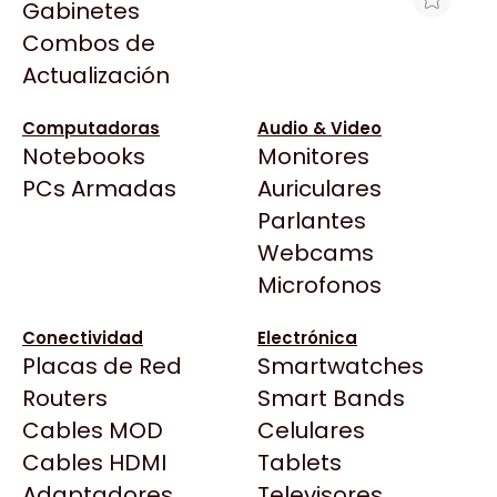
Gabinetes
Arkham
Combos de
MOTHERBOARD MSI PRO H810M-B
Asrock
Actualización
WIFI6E LGA 1851 DDR5
Asus
$250.436
BenQ
Computadoras
Audio & Video
Ver producto en la página de Gaming Point
Notebooks
Monitores
CX
Todas las Tiendas
PCs Armadas
Auriculares
Cooler Master
37 Bytes
Parlantes
Corsair
Acuario Insumos
Webcams
Cougar
ArmyTech
Microfonos
Crucial
Backup Computación
Deepcool
Conectividad
Electrónica
Click Gaming
Dell
Placas de Red
Smartwatches
Compufan Store
EVGA
Routers
Smart Bands
Dinobyte
Gamemax
Cables MOD
Celulares
Full H4rd
Genesis
Cables HDMI
Tablets
Gaming City
Adaptadores
Genius
Televisores