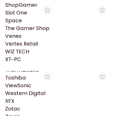
PowerColor
ShopGamer
Razer
Slot One
Redragon
Space
Samsung
The Gamer Shop
Sandisk
Venex
Sapphire
Vertex Retail
Seagate
BRACATECH
CROSSHAIR GAMING
WIZ TECH
MOTHERBOARD MSI PRO
MOTHERBOARD MSI PRO
Sentey
H810M-B WIFI6E LGA 1851
H810M-B WIFI6E LGA 1851
XT-PC
$236.853
$233.415
DDR5
DDR5
Solarmax
Thermaltake
Toshiba
ViewSonic
Western Digital
XFX
Zotac
GORILA GAMES
THE GAMER SHOP