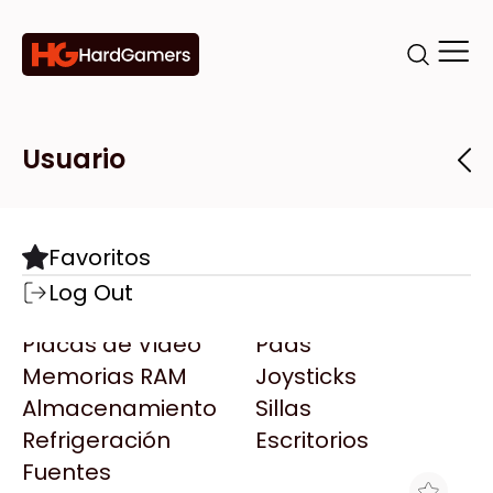
Categorías
Marcas
Tiendas
Usuario
Componentes
Accesorios
Todas las Marcas
Destacadas
Favoritos
Motherboards
Teclados
AMD
Log Out
Microprocesadores
Mouse
AOC
Placas de Video
Pads
AULA
Memorias RAM
Joysticks
Acer
Almacenamiento
Sillas
Adata
Refrigeración
Escritorios
AeroCool
Fuentes
Antec