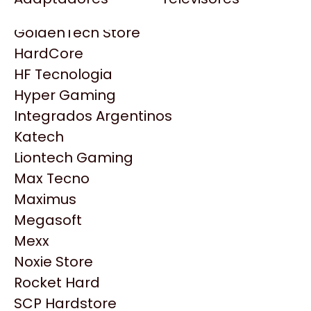
Gezatek
Gigabyte Aorus
GoldenTech Store
HP
HardCore
HyperX
HF Tecnologia
INNO3D
Hyper Gaming
Intel
Integrados Argentinos
Kingston
Katech
Lenovo
Liontech Gaming
Logitech
Max Tecno
MSI
Maximus
NVIDIA GeForce
Productos
Megasoft
NZXT
Mexx
PNY
Noxie Store
Similares
Palit
Rocket Hard
Philips
SCP Hardstore
Explorá más productos similares