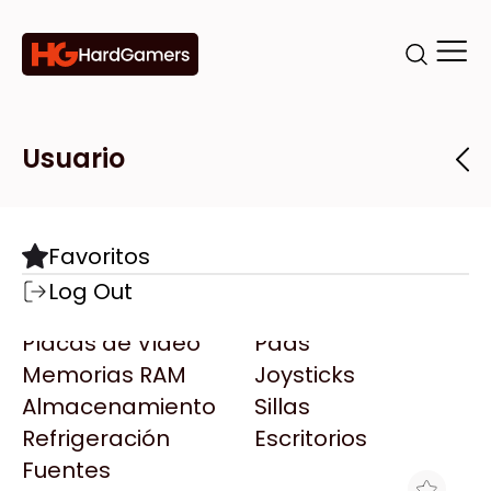
Categorías
Marcas
Tiendas
Usuario
Componentes
Accesorios
Todas las Marcas
Destacadas
Favoritos
Motherboards
Teclados
AMD
Log Out
Microprocesadores
Mouse
AOC
Placas de Video
Pads
AULA
Memorias RAM
Joysticks
Acer
Almacenamiento
Sillas
Adata
Refrigeración
Escritorios
AeroCool
Fuentes
Antec