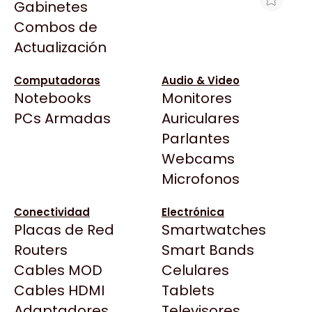
Gabinetes
Arkham
Combos de
IMPRESORA EPSON M3170
Asrock
Actualización
MULTIFUNCIÓN
Asus
$863.085
BenQ
Computadoras
Audio & Video
Ver producto en la página de Gaming Point
Notebooks
Monitores
CX
Todas las Tiendas
PCs Armadas
Auriculares
Cooler Master
37 Bytes
Parlantes
Corsair
Acuario Insumos
Webcams
Cougar
ArmyTech
Microfonos
Crucial
Backup Computación
Deepcool
Conectividad
Electrónica
Click Gaming
Dell
Placas de Red
Smartwatches
Compufan Store
EVGA
Routers
Smart Bands
Dinobyte
Gamemax
Cables MOD
Celulares
Full H4rd
Genesis
Cables HDMI
Tablets
Gaming City
Adaptadores
Genius
Televisores