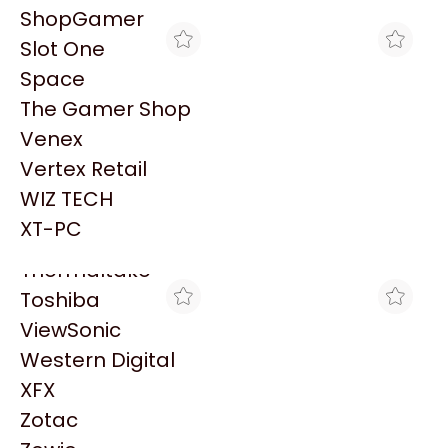
PowerColor
ShopGamer
Razer
Slot One
Redragon
Space
Samsung
The Gamer Shop
Sandisk
Venex
Sapphire
Vertex Retail
Seagate
MAX TECNO
THE GAMER SHOP
WIZ TECH
IMPRESORA EPSON M3170
IMPRESORA EPSON M3170
Sentey
MULTIFUNCIÓN
MULTIFUNCIÓN
XT-PC
$891.855
$791.161
Solarmax
Thermaltake
Toshiba
ViewSonic
Western Digital
XFX
Zotac
COMPUGARDEN
RM INSUMOS