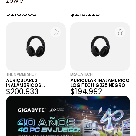
Zowie
AURICULARES
AURICULAR INALÁMBRICO
INALÁMBRICOS
LOGITECH G325 NEGRO
$218.000
$210.228
LOGITECH G325 NEGRO
THE GAMER SHOP
BRACATECH
AURICULARES
AURICULAR INALÁMBRICO
INALÁMBRICOS
LOGITECH G325 NEGRO
$200.933
$194.992
LOGITECH G325 NEGRO