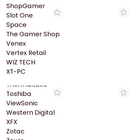
PowerColor
ShopGamer
Razer
Slot One
Redragon
Space
Samsung
The Gamer Shop
Sandisk
Venex
Sapphire
Vertex Retail
Seagate
MEGASOFT
MAX TECNO
WIZ TECH
AURICULARES LOGITECH
AURICULARES
Sentey
G325 LIGHTSPEED
INALÁMBRICOS
XT-PC
$223.718
$216.658
INALÁMBRICOS NEGROS
LOGITECH G325 NEGRO
Solarmax
NEGRO
Thermaltake
Toshiba
ViewSonic
Western Digital
XFX
Zotac
CLICK GAMING
CROSSHAIR GAMING