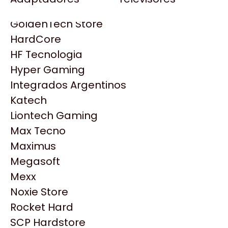
Gezatek
Gigabyte Aorus
GoldenTech Store
HP
HardCore
HyperX
HF Tecnologia
INNO3D
Hyper Gaming
Intel
Integrados Argentinos
Kingston
Katech
Lenovo
Liontech Gaming
Logitech
Max Tecno
MSI
Maximus
NVIDIA GeForce
Productos
Megasoft
NZXT
Mexx
PNY
Noxie Store
Similares
Palit
Rocket Hard
Philips
SCP Hardstore
Explorá más productos similares