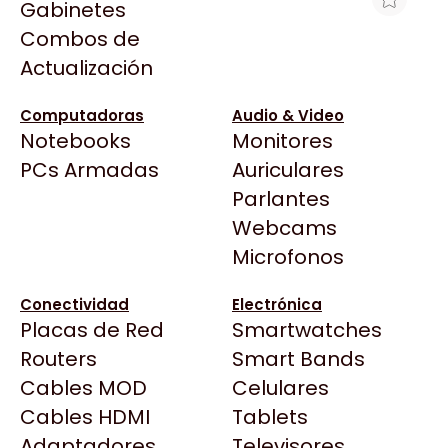
Gabinetes
Arkham
Combos de
AURICULAR INALÁMBRICO LOGITECH
Asrock
Actualización
G325 NEGRO
Asus
$209.669
BenQ
Computadoras
Audio & Video
Ver producto en la página de Gaming Point
Notebooks
Monitores
CX
Todas las Tiendas
PCs Armadas
Auriculares
Cooler Master
37 Bytes
Parlantes
Corsair
Acuario Insumos
Webcams
Cougar
ArmyTech
Microfonos
Crucial
Backup Computación
Deepcool
Conectividad
Electrónica
Click Gaming
Dell
Placas de Red
Smartwatches
Compufan Store
EVGA
Routers
Smart Bands
Dinobyte
Gamemax
Cables MOD
Celulares
Full H4rd
Genesis
Cables HDMI
Tablets
Gaming City
Adaptadores
Genius
Televisores