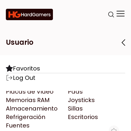
Categorías
Marcas
Tiendas
Usuario
Componentes
Accesorios
Todas las Marcas
Destacadas
Favoritos
Motherboards
Teclados
AMD
Log Out
Microprocesadores
Mouse
AOC
Placas de Video
Pads
AULA
Memorias RAM
Joysticks
Acer
Almacenamiento
Sillas
Adata
Refrigeración
Escritorios
AeroCool
Fuentes
Antec