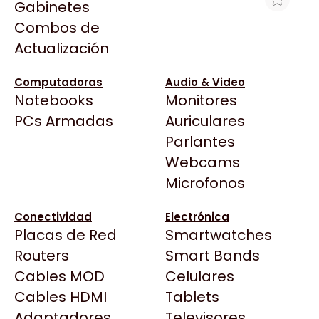
Gabinetes
Arkham
Combos de
MOTHERBOARD GIGABYTE B840M
Asrock
Actualización
GAMING PLUS WIFI6E AM5 DDR5
Asus
$240.725
BenQ
Computadoras
Audio & Video
Ver producto en la página de Gaming Point
Notebooks
Monitores
CX
Todas las Tiendas
PCs Armadas
Auriculares
Cooler Master
37 Bytes
Parlantes
Corsair
Acuario Insumos
Webcams
Cougar
ArmyTech
Microfonos
Crucial
Backup Computación
Deepcool
Conectividad
Electrónica
Click Gaming
Dell
Placas de Red
Smartwatches
Compufan Store
EVGA
Routers
Smart Bands
Dinobyte
Gamemax
Cables MOD
Celulares
Full H4rd
Genesis
Cables HDMI
Tablets
Gaming City
Adaptadores
Genius
Televisores