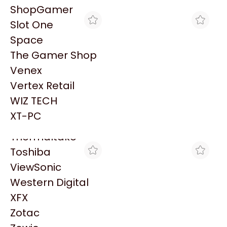
PowerColor
ShopGamer
Razer
Slot One
Redragon
Space
Samsung
The Gamer Shop
Sandisk
Venex
Sapphire
Vertex Retail
Seagate
MAXIMUS
MYM COMPUTACION
WIZ TECH
MOTHERBOARD
MOTHERBOARD AMD
Sentey
GIGABYTE B840M
GIGABYTE B840M
XT-PC
$233.280
$234.050
GAMING PLUS WIFI6E AM5
GAMING PLUS WIFI6E AM5
Solarmax
DDR5
Thermaltake
Toshiba
ViewSonic
Western Digital
XFX
Zotac
THE GAMER SHOP
GAMING POINT