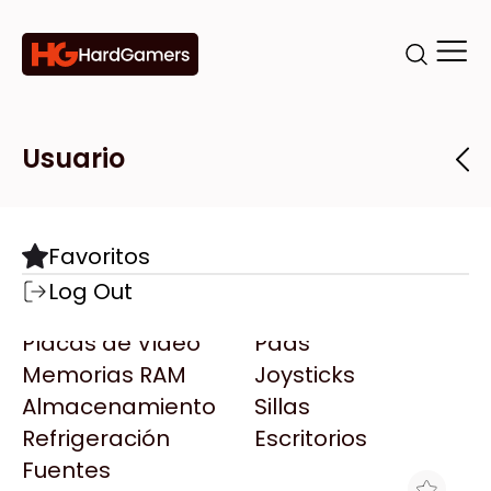
Categorías
Marcas
Tiendas
Usuario
Componentes
Accesorios
Todas las Marcas
Destacadas
Favoritos
Motherboards
Teclados
AMD
Log Out
Microprocesadores
Mouse
AOC
Placas de Video
Pads
AULA
Memorias RAM
Joysticks
Acer
Almacenamiento
Sillas
Adata
Refrigeración
Escritorios
AeroCool
Fuentes
Antec