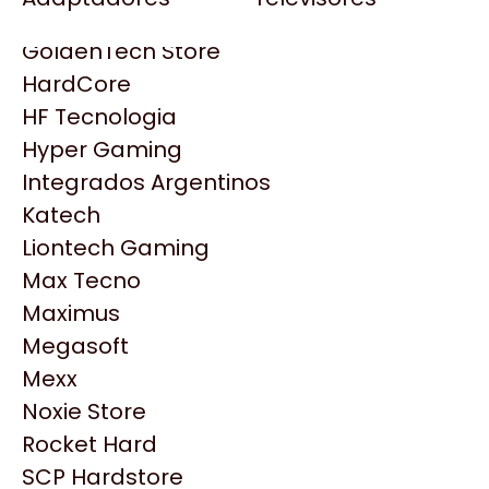
Gezatek
Gigabyte Aorus
GoldenTech Store
HP
HardCore
HyperX
HF Tecnologia
INNO3D
Hyper Gaming
Intel
Integrados Argentinos
Kingston
Katech
Lenovo
Liontech Gaming
Logitech
Max Tecno
MSI
Maximus
NVIDIA GeForce
Productos
Megasoft
NZXT
Mexx
PNY
Noxie Store
Similares
Palit
Rocket Hard
Philips
SCP Hardstore
Explorá más productos similares