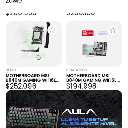
Zowie
MOTHERBOARD MSI
MOTHERBOARD MSI
B840M GAMING WIFI6E
B840M GAMING WIFI6E
$200.938
$206.180
AM5 DDR5
AM5 DDR5
BLACK
BRACATECH
MOTHERBOARD MSI
MOTHERBOARD MSI
B840M GAMING WIFI6E
B840M GAMING WIFI6E
$252.096
$194.998
AM5 DDR5
AM5 DDR5