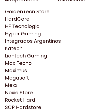
Gezatek
Gigabyte Aorus
GoldenTech Store
HP
HardCore
HyperX
HF Tecnologia
INNO3D
Hyper Gaming
Intel
Integrados Argentinos
Kingston
Katech
Lenovo
Liontech Gaming
Logitech
Max Tecno
MSI
Maximus
NVIDIA GeForce
Megasoft
NZXT
Productos
Mexx
PNY
Noxie Store
Palit
Similares
Rocket Hard
Philips
SCP Hardstore