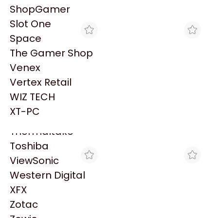
PowerColor
ShopGamer
Explorá más productos similares
Razer
Slot One
Redragon
Space
Samsung
The Gamer Shop
Sandisk
Venex
Sapphire
Vertex Retail
Seagate
WIZ TECH
XT-PC
FULL H4RD
Sentey
AURICULAR CORSAIR
AURICULAR CORSAIR
XT-PC
HS80 RGB WIRELESS
HS80 RGB WIRELESS
Solarmax
$293.240
$293.240
AUDIO ESPACIAL
AUDIO ESPACIAL
Thermaltake
CARBON
CARBON
Toshiba
ViewSonic
Western Digital
XFX
Zotac