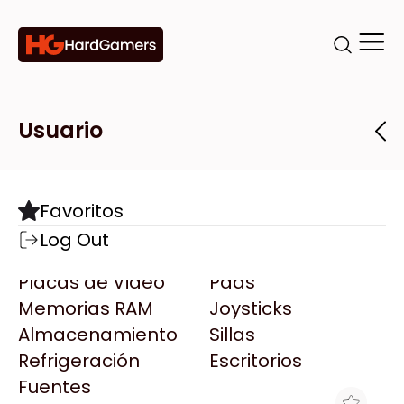
Categorías
Marcas
Tiendas
Usuario
Componentes
Accesorios
Todas las Marcas
Destacadas
Favoritos
Motherboards
Teclados
AMD
Log Out
Microprocesadores
Mouse
AOC
Placas de Video
Pads
AULA
Memorias RAM
Joysticks
Acer
Almacenamiento
Sillas
Adata
Refrigeración
Escritorios
AeroCool
Fuentes
Antec