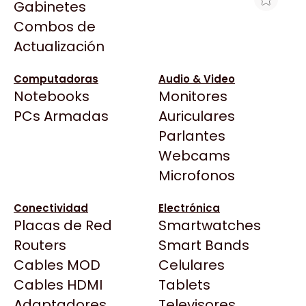
Gabinetes
Arkham
Combos de
AURICULAR GAMING CORSAIR HS80
Asrock
Actualización
RGB WIRELESS CON AUDIO ESPACIAL
Asus
- CARBÓN
BenQ
Computadoras
Audio & Video
$313.411
Notebooks
Monitores
CX
Ver producto en la página de Gaming Point
Todas las Tiendas
PCs Armadas
Auriculares
Cooler Master
37 Bytes
Parlantes
Corsair
Acuario Insumos
Webcams
Cougar
ArmyTech
Microfonos
Crucial
Backup Computación
Deepcool
Conectividad
Electrónica
Click Gaming
Dell
Placas de Red
Smartwatches
Compufan Store
EVGA
Routers
Smart Bands
Dinobyte
Gamemax
Cables MOD
Celulares
Full H4rd
Genesis
Cables HDMI
Tablets
Gaming City
Adaptadores
Genius
Televisores