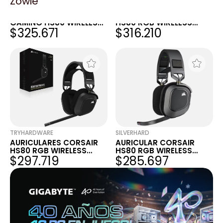
Zowie
MAX TECNO
KATECH
AURICULAR CORSAIR
AURICULAR CORSAIR
GAMING HS80 WIRELESS
HS80 RGB WIRELESS
$325.671
$316.210
CARBON RGB
SPATIAL AUDIO CARBON
TRYHARDWARE
SILVERHARD
AURICULARES CORSAIR
AURICULAR CORSAIR
HS80 RGB WIRELESS
HS80 RGB WIRELESS
$297.719
$285.697
SPATIAL AUDIO CARBON
SPATIAL AUDIO CARBON