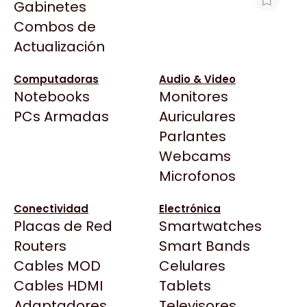
Gabinetes
Arkham
Combos de
MEMORIA LEXAR UDIMM DDR4 32GB
Asrock
Actualización
3200MHZ
Asus
$569.289
BenQ
Computadoras
Audio & Video
Ver producto en la página de Gaming Point
Notebooks
Monitores
CX
Todas las Tiendas
PCs Armadas
Auriculares
Cooler Master
37 Bytes
Parlantes
Corsair
Acuario Insumos
Webcams
Cougar
ArmyTech
Microfonos
Crucial
Backup Computación
Deepcool
Conectividad
Electrónica
Click Gaming
Dell
Placas de Red
Smartwatches
Compufan Store
EVGA
Routers
Smart Bands
Dinobyte
Gamemax
Cables MOD
Celulares
Full H4rd
Genesis
Cables HDMI
Tablets
Gaming City
Adaptadores
Genius
Televisores