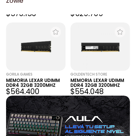
Zowie
MEMORIA LEXAR UDIMM
MEMORIA LEXAR UDIMM
DDR4 32GB 3200MHZ
DDR4 32GB 3200MHZ
$573.153
$629.709
GORILA GAMES
GOLDENTECH STORE
MEMORIA LEXAR UDIMM
MEMORIA LEXAR UDIMM
DDR4 32GB 3200MHZ
DDR4 32GB 3200MHZ
$564.400
$554.048