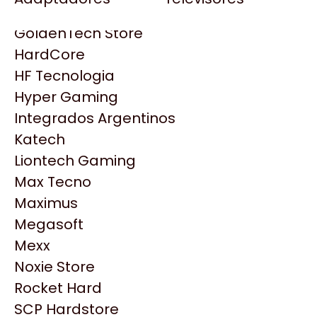
Gezatek
Gigabyte Aorus
GoldenTech Store
HP
HardCore
HyperX
HF Tecnologia
INNO3D
Hyper Gaming
Intel
Integrados Argentinos
Kingston
Katech
Lenovo
Liontech Gaming
Logitech
Max Tecno
MSI
Maximus
NVIDIA GeForce
Productos
Megasoft
NZXT
Mexx
PNY
Noxie Store
Similares
Palit
Rocket Hard
Philips
SCP Hardstore
Explorá más productos similares