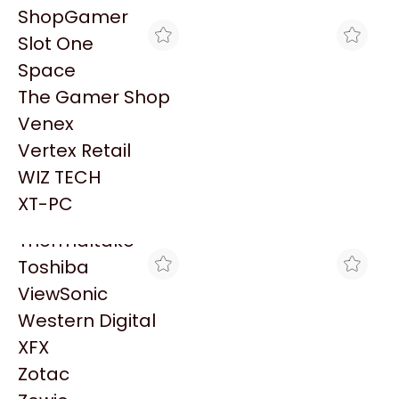
PowerColor
ShopGamer
Razer
Slot One
Redragon
Space
Samsung
The Gamer Shop
Sandisk
Venex
Sapphire
Vertex Retail
Seagate
CROSSHAIR GAMING
BRACATECH
WIZ TECH
MEMORIA LEXAR UDIMM
MEMORIA LEXAR UDIMM
Sentey
DDR4 32GB 3200MHZ
DDR4 32GB 3200MHZ
XT-PC
$520.805
$533.033
Solarmax
Thermaltake
Toshiba
ViewSonic
Western Digital
XFX
Zotac
MAX TECNO
SHOPGAMER