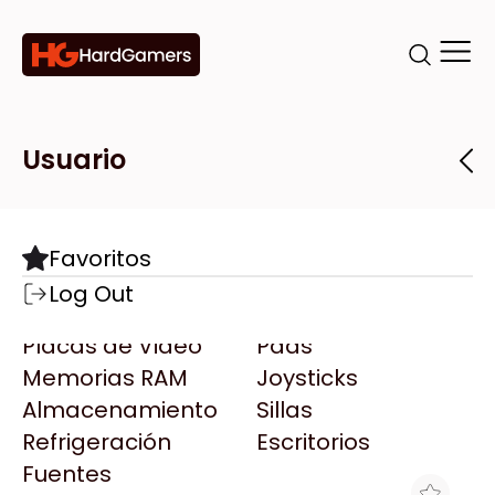
Categorías
Marcas
Tiendas
Usuario
Componentes
Accesorios
Todas las Marcas
Destacadas
Favoritos
Motherboards
Teclados
AMD
Log Out
Microprocesadores
Mouse
AOC
Placas de Video
Pads
AULA
Memorias RAM
Joysticks
Acer
Almacenamiento
Sillas
Adata
Refrigeración
Escritorios
AeroCool
Fuentes
Antec