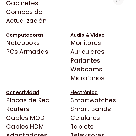
Gabinetes
Arkham
Combos de
MOTHERBOARD MSI PRO B760M-P
Asrock
Actualización
LGA1700 DDR5
Asus
$184.081
BenQ
Computadoras
Audio & Video
Ver producto en la página de Gaming Point
Notebooks
Monitores
CX
Todas las Tiendas
PCs Armadas
Auriculares
Cooler Master
37 Bytes
Parlantes
Corsair
Acuario Insumos
Webcams
Cougar
ArmyTech
Microfonos
Crucial
Backup Computación
Deepcool
Conectividad
Electrónica
Click Gaming
Dell
Placas de Red
Smartwatches
Compufan Store
EVGA
Routers
Smart Bands
Dinobyte
Gamemax
Cables MOD
Celulares
Full H4rd
Genesis
Cables HDMI
Tablets
Gaming City
Adaptadores
Genius
Televisores