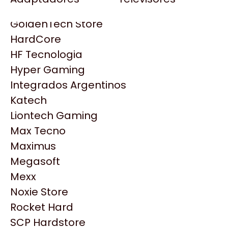
Gezatek
Gigabyte Aorus
GoldenTech Store
HP
HardCore
HyperX
HF Tecnologia
INNO3D
Hyper Gaming
Intel
Integrados Argentinos
Kingston
Katech
Lenovo
Liontech Gaming
Logitech
Max Tecno
MSI
Maximus
NVIDIA GeForce
Productos
Megasoft
NZXT
Mexx
PNY
Noxie Store
Similares
Palit
Rocket Hard
Philips
SCP Hardstore
Explorá más productos similares