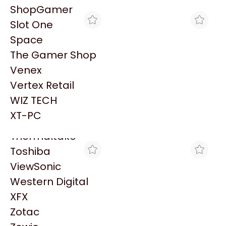
PowerColor
ShopGamer
Razer
Slot One
Redragon
Space
Samsung
The Gamer Shop
Sandisk
Venex
Sapphire
Vertex Retail
Seagate
GORILA GAMES
BRACATECH
WIZ TECH
MOTHERBOARD MSI PRO
MOTHERBOARD MSI PRO
Sentey
B760M-P LGA1700 DDR5
B760M-P LGA1700 DDR5
XT-PC
$184.350
$174.098
Solarmax
Thermaltake
Toshiba
ViewSonic
Western Digital
XFX
Zotac
VENEX
MAX TECNO