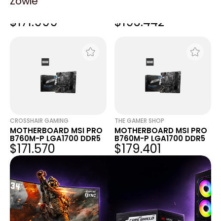
Zowie
MOTHERBOARD MSI PRO
MOTHERBOARD MSI PRO
B760M-P LGA1700 DDR5
B760M-P LGA1700 DDR5
$171.999
$193.442
CROSSHAIR GAMING
THE GAMER SHOP
MOTHERBOARD MSI PRO
MOTHERBOARD MSI PRO
B760M-P LGA1700 DDR5
B760M-P LGA1700 DDR5
$171.570
$179.401