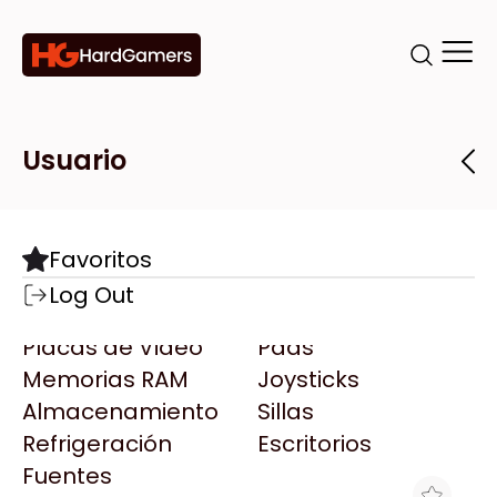
Categorías
Marcas
Tiendas
Usuario
Componentes
Accesorios
Todas las Marcas
Destacadas
Favoritos
Motherboards
Teclados
AMD
Log Out
Microprocesadores
Mouse
AOC
Placas de Video
Pads
AULA
Memorias RAM
Joysticks
Acer
Almacenamiento
Sillas
Adata
Refrigeración
Escritorios
AeroCool
Fuentes
Antec