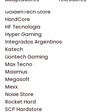
Gezatek
Gigabyte Aorus
GoldenTech Store
HP
HardCore
HyperX
HF Tecnologia
INNO3D
Hyper Gaming
Intel
Integrados Argentinos
Kingston
Katech
Lenovo
Liontech Gaming
Logitech
Max Tecno
MSI
Maximus
NVIDIA GeForce
Productos
Megasoft
NZXT
Mexx
PNY
Noxie Store
Similares
Palit
Rocket Hard
Philips
SCP Hardstore
Explorá más productos similares