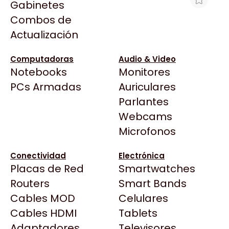
Gabinetes
Arkham
Combos de
WATER COOLER ASUS TUF GAMING LC
Asrock
Actualización
III 360 ARGB LCD
Asus
$307.997
BenQ
Computadoras
Audio & Video
Ver producto en la página de Gaming Point
Notebooks
Monitores
CX
Todas las Tiendas
PCs Armadas
Auriculares
Cooler Master
37 Bytes
Parlantes
Corsair
Acuario Insumos
Webcams
Cougar
ArmyTech
Microfonos
Crucial
Backup Computación
Deepcool
Conectividad
Electrónica
Click Gaming
Dell
Placas de Red
Smartwatches
Compufan Store
EVGA
Routers
Smart Bands
Dinobyte
Gamemax
Cables MOD
Celulares
Full H4rd
Genesis
Cables HDMI
Tablets
Gaming City
Adaptadores
Genius
Televisores