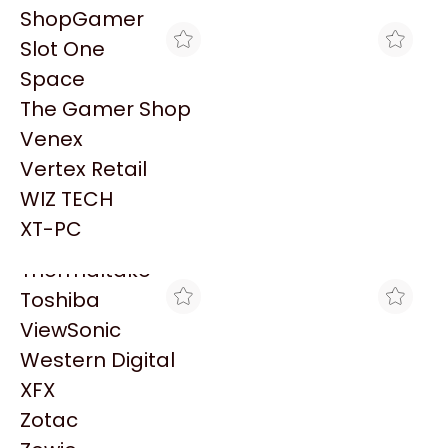
PowerColor
ShopGamer
Razer
Slot One
Redragon
Space
Samsung
The Gamer Shop
Sandisk
Venex
Sapphire
Vertex Retail
Seagate
CLICK GAMING
MAX TECNO
WIZ TECH
WATER COOLER ASUS
WATER COOLER ASUS
Sentey
TUF GAMING LC III 360
TUF GAMING LC III 360
XT-PC
$329.000
$335.149
ARGB LCD
ARGB LCD W
Solarmax
Thermaltake
Toshiba
ViewSonic
Western Digital
XFX
Zotac
GORILA GAMES
SCP HARDSTORE