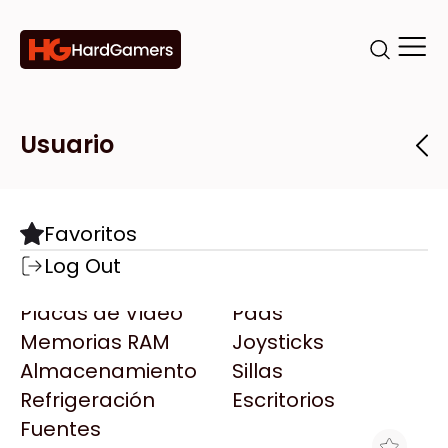
Categorías
Marcas
Tiendas
Usuario
Componentes
Accesorios
Todas las Marcas
Destacadas
Favoritos
Motherboards
Teclados
AMD
Log Out
Microprocesadores
Mouse
AOC
Placas de Video
Pads
AULA
Memorias RAM
Joysticks
Acer
Almacenamiento
Sillas
Adata
Refrigeración
Escritorios
AeroCool
Fuentes
Antec