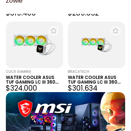
Zowie
WATER COOLER ASUS
WATER COOLER ASUS
TUF GAMING LC III 360
TUF LC III 360 LCD
$319.400
$289.352
ARGB LCD W
GAMING ARGB 360MM
CLICK GAMING
BRACATECH
WATER COOLER ASUS
WATER COOLER ASUS
TUF GAMING LC III 360
TUF GAMING LC III 360
$324.000
$301.634
ARGB LCD WHITE
ARGB LCD W