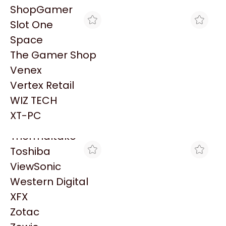
PowerColor
ShopGamer
Razer
Slot One
Redragon
Space
Samsung
The Gamer Shop
Sandisk
Venex
Sapphire
Vertex Retail
Seagate
BRACATECH
BLACK
WIZ TECH
MOTHERBOARD
MOTHERBOARD
Sentey
GIGABYTE A520M S2H
GIGABYTE A520M S2H
XT-PC
$115.952
$145.098
ULTRA DURABLE AM4
ULTRA DURABLE AM4
Solarmax
DDR4
DDR4
Thermaltake
Toshiba
ViewSonic
Western Digital
XFX
Zotac
SHOPGAMER
CROSSHAIR GAMING