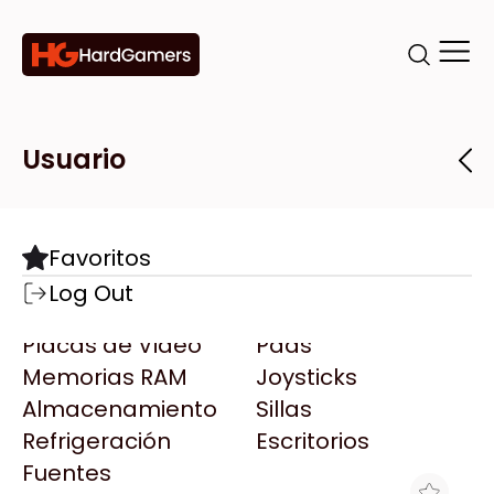
Categorías
Marcas
Tiendas
Usuario
Componentes
Accesorios
Todas las Marcas
Destacadas
Favoritos
Motherboards
Teclados
AMD
Log Out
Microprocesadores
Mouse
AOC
Placas de Video
Pads
AULA
Memorias RAM
Joysticks
Acer
Almacenamiento
Sillas
Adata
Refrigeración
Escritorios
AeroCool
Fuentes
Antec