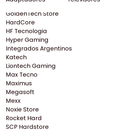
Gezatek
Gigabyte Aorus
GoldenTech Store
HP
HardCore
HyperX
HF Tecnologia
INNO3D
Hyper Gaming
Intel
Integrados Argentinos
Kingston
Katech
Lenovo
Liontech Gaming
Logitech
Max Tecno
MSI
Maximus
NVIDIA GeForce
Productos
Megasoft
NZXT
Mexx
PNY
Noxie Store
Similares
Palit
Rocket Hard
Philips
SCP Hardstore
Explorá más productos similares