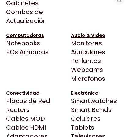
Gabinetes
Arkham
Combos de
MOTHERBOARD GIGABYTE A520M
Asrock
Actualización
S2H ULTRA DURABLE AM4 DDR4
Asus
$122.602
BenQ
Computadoras
Audio & Video
Ver producto en la página de Gaming Point
Notebooks
Monitores
CX
Todas las Tiendas
PCs Armadas
Auriculares
Cooler Master
37 Bytes
Parlantes
Corsair
Acuario Insumos
Webcams
Cougar
ArmyTech
Microfonos
Crucial
Backup Computación
Deepcool
Conectividad
Electrónica
Click Gaming
Dell
Placas de Red
Smartwatches
Compufan Store
EVGA
Routers
Smart Bands
Dinobyte
Gamemax
Cables MOD
Celulares
Full H4rd
Genesis
Cables HDMI
Tablets
Gaming City
Adaptadores
Genius
Televisores