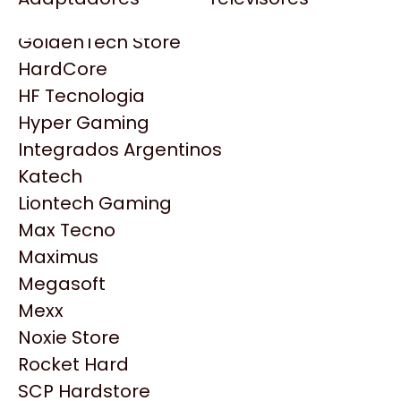
Gezatek
Gigabyte Aorus
GoldenTech Store
HP
HardCore
HyperX
HF Tecnologia
INNO3D
Hyper Gaming
Intel
Integrados Argentinos
Kingston
Katech
Lenovo
Liontech Gaming
Logitech
Max Tecno
MSI
Maximus
NVIDIA GeForce
Productos
Megasoft
NZXT
Mexx
PNY
Noxie Store
Similares
Palit
Rocket Hard
Philips
SCP Hardstore
Explorá más productos similares