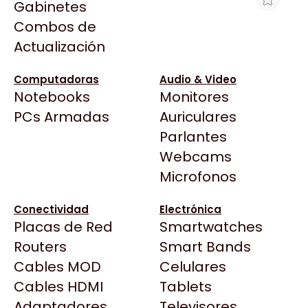
Gabinetes
Arkham
Combos de
MEMORIA PC FURY DDR4 16GB 3600
Asrock
Actualización
BEAST NEGRA 16GBIT
Asus
$410.608
BenQ
Computadoras
Audio & Video
Ver producto en la página de Gaming Point
Notebooks
Monitores
CX
Todas las Tiendas
PCs Armadas
Auriculares
Cooler Master
37 Bytes
Parlantes
Corsair
Acuario Insumos
Webcams
Cougar
ArmyTech
Microfonos
Crucial
Backup Computación
Deepcool
Conectividad
Electrónica
Click Gaming
Dell
Placas de Red
Smartwatches
Compufan Store
EVGA
Routers
Smart Bands
Dinobyte
Gamemax
Cables MOD
Celulares
Full H4rd
Genesis
Cables HDMI
Tablets
Gaming City
Adaptadores
Genius
Televisores