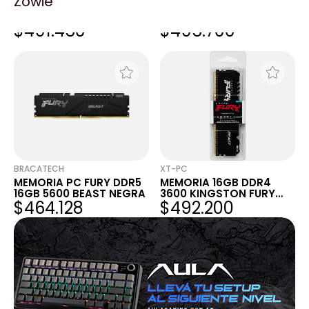
Zowie
MEMORIA PC FURY DDR5
MEMORIA PC FURY DDR5
16GB 5600 BEAST NEGRA
16GB 5600 BEAST NEGRA
$491.450
$495.700
BRACATECH
XT-PC
MEMORIA PC FURY DDR5
MEMORIA 16GB DDR4
16GB 5600 BEAST NEGRA
3600 KINGSTON FURY
$464.128
$492.200
BEAST RGB