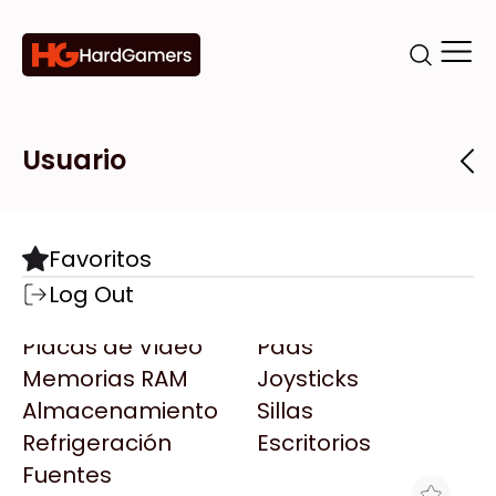
Categorías
Marcas
Tiendas
Usuario
Componentes
Accesorios
Todas las Marcas
Destacadas
Favoritos
Motherboards
Teclados
AMD
Log Out
Microprocesadores
Mouse
AOC
Placas de Video
Pads
AULA
Memorias RAM
Joysticks
Acer
Almacenamiento
Sillas
Adata
Refrigeración
Escritorios
AeroCool
Fuentes
Antec