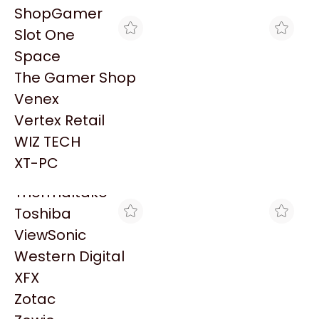
PowerColor
ShopGamer
Razer
Slot One
Redragon
Space
Samsung
The Gamer Shop
Sandisk
Venex
Sapphire
Vertex Retail
Seagate
SHOPGAMER
FULL H4RD
WIZ TECH
MEMORIA RAM KINGSTON
MEMORIA 16GB DDR4
Sentey
FURY DDR4 16GB 3600
3600 KINGSTON FURY
XT-PC
$596.221
$532.400
BEAST NEGRA 16GBIT
BEAST
Solarmax
Thermaltake
Toshiba
ViewSonic
Western Digital
XFX
Zotac
GORILA GAMES
GAMING POINT