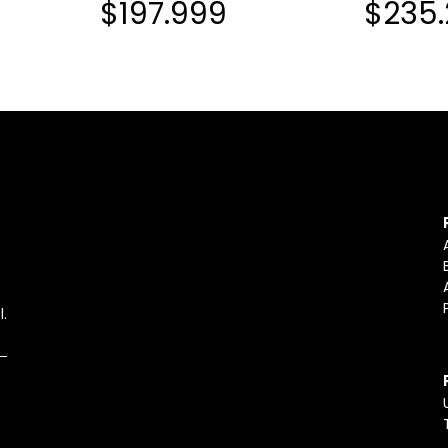
$197.999
$235
l.