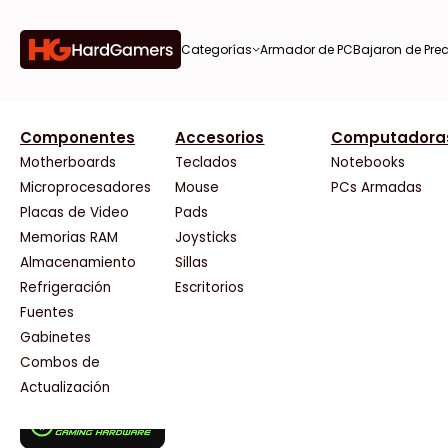
Categorías
Armador de PC
Bajaron de Prec
orías
Componentes
Accesorios
Computadora
AMD
CX
37 Bytes
Gigabyte Ao
Tiendas destacadas
or de
Motherboards
Teclados
Notebooks
AOC
Cooler Master
Acuario Insumos
HP
Microprocesadores
Mouse
PCs Armadas
AULA
Corsair
ArmyTech
HyperX
Placas de Video
Pads
Acer
Cougar
Backup Computación
INNO3D
Memorias RAM
Joysticks
on de
Adata
Crucial
Click Gaming
Intel
Almacenamiento
Sillas
AeroCool
Deepcool
Compufan Store
Kingston
Antec
Dell
Dinobyte
Lenovo
Refrigeración
Escritorios
Arkham
EVGA
Full H4rd
Logitech
Fuentes
as
Asrock
Gamemax
Gaming City
MSI
Gabinetes
Asus
Genesis
Gezatek
NVIDIA GeFo
Combos de
BenQ
Genius
GoldenTech Store
NZXT
s
Actualización