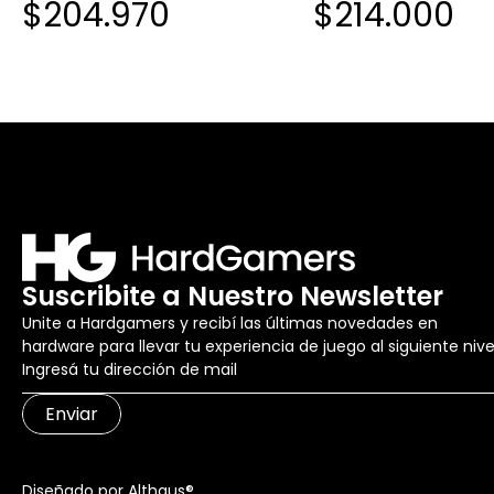
$204.970
$214.000
B860M B860MK MOTHER
Suscribite a Nuestro Newsletter
Unite a Hardgamers y recibí las últimas novedades en
hardware para llevar tu experiencia de juego al siguiente nive
Enviar
Diseñado por Althaus®