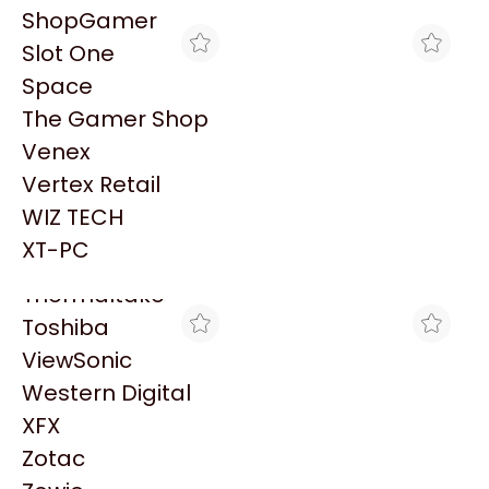
PowerColor
ShopGamer
Razer
Slot One
Redragon
Space
Samsung
The Gamer Shop
Sandisk
Venex
Sapphire
Vertex Retail
Seagate
RM INSUMOS
ACUARIO INSUMOS
WIZ TECH
IMPRESORA EPSON
IMPRESORA A COLOR
Sentey
MULTIFUNCION L14150
MULTIFUNCIÓN EPSON
XT-PC
$1.387.999
$1.297.141
ECOTANK
ECOTANK L14150
Solarmax
Thermaltake
Toshiba
ViewSonic
Western Digital
XFX
Zotac
GOLDENTECH STORE
THE GAMER SHOP