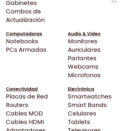
Gabinetes
Arkham
Combos de
IMPRESORA EPSON L14150
Asrock
Actualización
MULTIFUNCIÓN ECOTANK
Asus
$1.478.209
BenQ
Computadoras
Audio & Video
Ver producto en la página de Gaming Point
Notebooks
Monitores
CX
Todas las Tiendas
PCs Armadas
Auriculares
Cooler Master
37 Bytes
Parlantes
Corsair
Acuario Insumos
Webcams
Cougar
ArmyTech
Microfonos
Crucial
Backup Computación
Deepcool
Conectividad
Electrónica
Click Gaming
Dell
Placas de Red
Smartwatches
Compufan Store
EVGA
Routers
Smart Bands
Dinobyte
Gamemax
Cables MOD
Celulares
Full H4rd
Genesis
Cables HDMI
Tablets
Gaming City
Adaptadores
Genius
Televisores