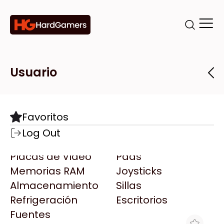
Categorías
Marcas
Tiendas
Usuario
Componentes
Accesorios
Todas las Marcas
Destacadas
Favoritos
Motherboards
Teclados
AMD
Log Out
Microprocesadores
Mouse
AOC
Placas de Video
Pads
AULA
Memorias RAM
Joysticks
Acer
Almacenamiento
Sillas
Adata
Refrigeración
Escritorios
AeroCool
Fuentes
Antec