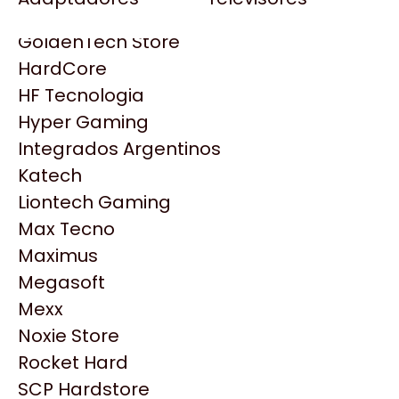
Gezatek
Gigabyte Aorus
GoldenTech Store
HP
HardCore
HyperX
HF Tecnologia
INNO3D
Hyper Gaming
Intel
Integrados Argentinos
Kingston
Katech
Lenovo
Liontech Gaming
Logitech
Max Tecno
MSI
Maximus
NVIDIA GeForce
Productos
Megasoft
NZXT
Mexx
PNY
Noxie Store
Similares
Palit
Rocket Hard
Philips
SCP Hardstore
Explorá más productos similares