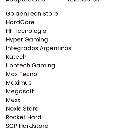
Gezatek
Gigabyte Aorus
GoldenTech Store
HP
HardCore
HyperX
HF Tecnologia
INNO3D
Hyper Gaming
Intel
Integrados Argentinos
Kingston
Katech
Lenovo
Liontech Gaming
Logitech
Max Tecno
MSI
Maximus
NVIDIA GeForce
Productos
Megasoft
NZXT
Mexx
PNY
Noxie Store
Similares
Palit
Rocket Hard
Philips
SCP Hardstore
Explorá más productos similares