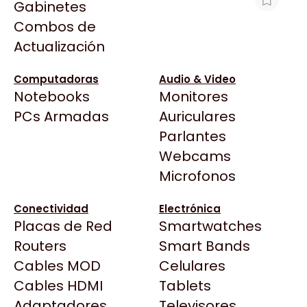
Gabinetes
Arkham
Combos de
MOTHERBOARD MSI B860 GAMING
Asrock
Actualización
PLUS WIFI LGA 1851 DDR5
Asus
$423.597
BenQ
Computadoras
Audio & Video
Ver producto en la página de Gaming Point
Notebooks
Monitores
CX
Todas las Tiendas
PCs Armadas
Auriculares
Cooler Master
37 Bytes
Parlantes
Corsair
Acuario Insumos
Webcams
Cougar
ArmyTech
Microfonos
Crucial
Backup Computación
Deepcool
Conectividad
Electrónica
Click Gaming
Dell
Placas de Red
Smartwatches
Compufan Store
EVGA
Routers
Smart Bands
Dinobyte
Gamemax
Cables MOD
Celulares
Full H4rd
Genesis
Cables HDMI
Tablets
Gaming City
Adaptadores
Genius
Televisores