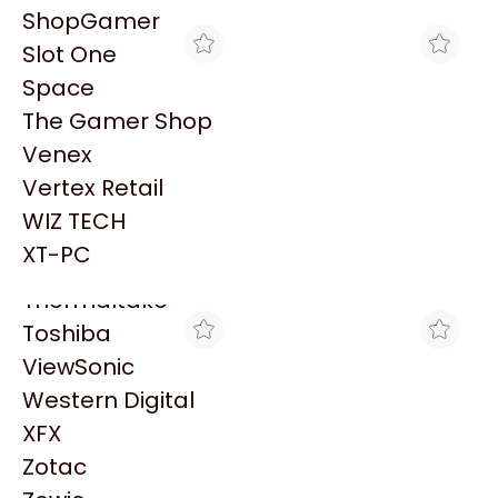
PowerColor
ShopGamer
Razer
Slot One
Redragon
Space
Samsung
The Gamer Shop
Sandisk
Venex
Sapphire
Vertex Retail
Seagate
CROSSHAIR GAMING
MAX TECNO
WIZ TECH
MOTHERBOARD MSI B860
MOTHERBOARD MSI B860
Sentey
GAMING PLUS WIFI LGA
GAMING PLUS WIFI LGA
XT-PC
$394.808
$445.136
1851 DDR5
1851 DDR5
Solarmax
Thermaltake
Toshiba
ViewSonic
Western Digital
XFX
Zotac
THE GAMER SHOP
ACUARIO INSUMOS