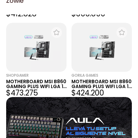
Zowie
MOTHERBOARD MSI B860
MOTHERBOARD MSI B860
GAMING PLUS WIFI LGA
GAMING PLUS WIFI DDR5
$412.828
$366.890
1851 DDR5
LGA 1851 AI READY
SHOPGAMER
GORILA GAMES
MOTHERBOARD MSI B860
MOTHERBOARD MSI B860
GAMING PLUS WIFI LGA 18
GAMING PLUS WIFI LGA 18
$473.275
$424.200
51 DDR5
51 DDR5