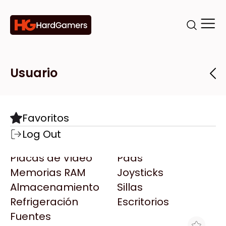
Categorías
Marcas
Tiendas
Usuario
Componentes
Accesorios
Todas las Marcas
Destacadas
Favoritos
Motherboards
Teclados
AMD
Log Out
Microprocesadores
Mouse
AOC
Placas de Video
Pads
AULA
Memorias RAM
Joysticks
Acer
Almacenamiento
Sillas
Adata
Refrigeración
Escritorios
AeroCool
Fuentes
Antec