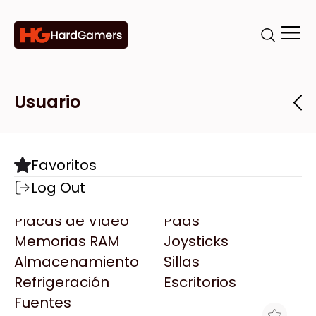
Categorías
Marcas
Tiendas
Usuario
Componentes
Accesorios
Todas las Marcas
Destacadas
Favoritos
Motherboards
Teclados
AMD
Log Out
Microprocesadores
Mouse
AOC
Placas de Video
Pads
AULA
Memorias RAM
Joysticks
Acer
Almacenamiento
Sillas
Adata
Refrigeración
Escritorios
AeroCool
Fuentes
Antec