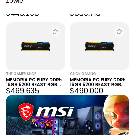
Zowie
MEMORIA PC FURY DDR5
MEMORIA PC FURY DDR5
16GB 5200 BEAST RGB
16GB 5200 BEAST RGB
$445.295
$559.718
NEGRA
NEGRA
THE GAMER SHOP
CLICK GAMING
MEMORIA PC FURY DDR5
MEMORIA PC FURY DDR5
16GB 5200 BEAST RGB
16GB 5200 BEAST RGB
$469.635
$490.000
NEGRA
NEGRA