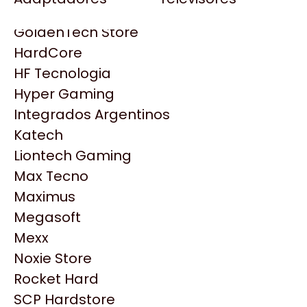
Gezatek
Gigabyte Aorus
GoldenTech Store
HP
HardCore
HyperX
HF Tecnologia
INNO3D
Hyper Gaming
Intel
Integrados Argentinos
Kingston
Katech
Lenovo
Liontech Gaming
Logitech
Max Tecno
MSI
Maximus
NVIDIA GeForce
Productos
Megasoft
NZXT
Mexx
PNY
Noxie Store
Similares
Palit
Rocket Hard
Philips
SCP Hardstore
Explorá más productos similares