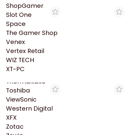
PowerColor
ShopGamer
Razer
Slot One
Redragon
Space
Samsung
The Gamer Shop
Sandisk
Venex
Sapphire
Vertex Retail
Seagate
GORILA GAMES
MAX TECNO
WIZ TECH
MEMORIA PC FURY DDR5
MEMORIA PC FURY DDR5
Sentey
16GB 5200 BEAST RGB
16GB 5200 BEAST RGB
XT-PC
$482.550
$506.389
NEGRA
NEGRA
Solarmax
Thermaltake
Toshiba
ViewSonic
Western Digital
XFX
Zotac
CROSSHAIR GAMING
BLACK