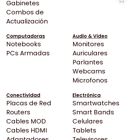
Gabinetes
Arkham
Combos de
MEMORIA PC FURY DDR5 16GB 5200
Asrock
Actualización
BEAST RGB NEGRA
Asus
$486.762
BenQ
Computadoras
Audio & Video
Ver producto en la página de Gaming Point
Notebooks
Monitores
CX
Todas las Tiendas
PCs Armadas
Auriculares
Cooler Master
37 Bytes
Parlantes
Corsair
Acuario Insumos
Webcams
Cougar
ArmyTech
Microfonos
Crucial
Backup Computación
Deepcool
Conectividad
Electrónica
Click Gaming
Dell
Placas de Red
Smartwatches
Compufan Store
EVGA
Routers
Smart Bands
Dinobyte
Gamemax
Cables MOD
Celulares
Full H4rd
Genesis
Cables HDMI
Tablets
Gaming City
Adaptadores
Genius
Televisores