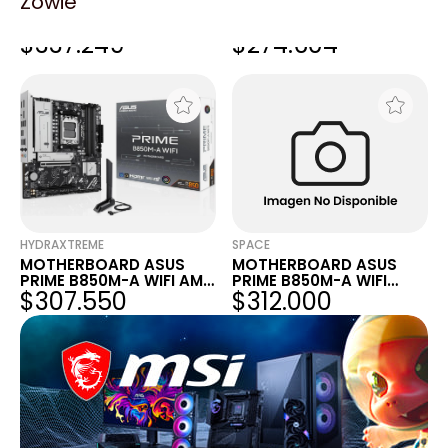
Zowie
MOTHERBOARD ASUS
MOTHERBOARD ASUS
PRIME B850M-A WIFI AM5
PRIME B850M-A WIFI AM5
$337.249
$274.604
DDR5
DDR5
HYDRAXTREME
SPACE
MOTHERBOARD ASUS
MOTHERBOARD ASUS
PRIME B850M-A WIFI AM5
PRIME B850M-A WIFI
$307.550
$312.000
DDR5
DDR5 AM5