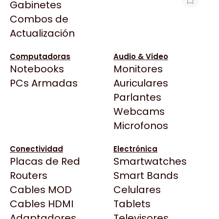
Gabinetes
Arkham
Combos de
MOTHERBOARD ASUS PRIME B850M-A
Asrock
Actualización
WIFI AM5 DDR5
Asus
$294.772
BenQ
Computadoras
Audio & Video
Ver producto en la página de Gaming Point
Notebooks
Monitores
CX
Todas las Tiendas
PCs Armadas
Auriculares
Cooler Master
37 Bytes
Parlantes
Corsair
Acuario Insumos
Webcams
Cougar
ArmyTech
Microfonos
Crucial
Backup Computación
Deepcool
Conectividad
Electrónica
Click Gaming
Dell
Placas de Red
Smartwatches
Compufan Store
EVGA
Routers
Smart Bands
Dinobyte
Gamemax
Cables MOD
Celulares
Full H4rd
Genesis
Cables HDMI
Tablets
Gaming City
Adaptadores
Genius
Televisores