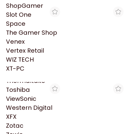
PowerColor
ShopGamer
Razer
Slot One
Redragon
Space
Samsung
The Gamer Shop
Sandisk
Venex
Sapphire
Vertex Retail
Seagate
THE GAMER SHOP
GORILA GAMES
WIZ TECH
MOTHERBOARD ASUS
MOTHERBOARD ASUS
Sentey
PRIME B850M-A WIFI AM5
PRIME B850M-A WIFI AM5
XT-PC
$282.971
$290.750
DDR5
DDR5
Solarmax
Thermaltake
Toshiba
ViewSonic
Western Digital
XFX
Zotac
BLACK
BRACATECH