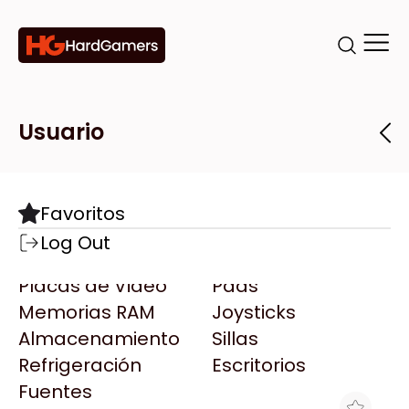
Categorías
Marcas
Tiendas
Usuario
Componentes
Accesorios
Todas las Marcas
Destacadas
Favoritos
Motherboards
Teclados
AMD
Log Out
Microprocesadores
Mouse
AOC
Placas de Video
Pads
AULA
Memorias RAM
Joysticks
Acer
Almacenamiento
Sillas
Adata
Refrigeración
Escritorios
AeroCool
Fuentes
Antec