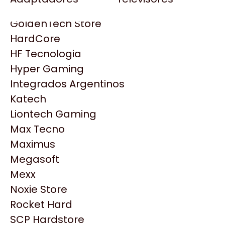
Gezatek
Gigabyte Aorus
GoldenTech Store
HP
HardCore
HyperX
HF Tecnologia
INNO3D
Hyper Gaming
Intel
Integrados Argentinos
Kingston
Katech
Lenovo
Liontech Gaming
Logitech
Max Tecno
MSI
Maximus
NVIDIA GeForce
Productos
Megasoft
NZXT
Mexx
PNY
Noxie Store
Similares
Palit
Rocket Hard
Philips
SCP Hardstore
Explorá más productos similares