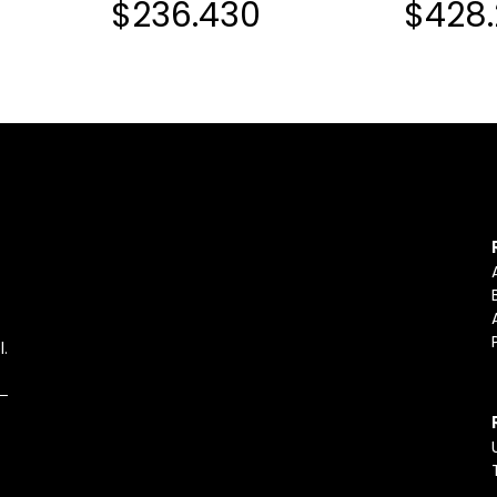
$236.430
$428
l.