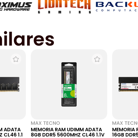
ilares
MAX TECNO
MAX TEC
M ADATA
MEMORIA RAM UDIMM ADATA
MEMORIA 
 CL46 1.1
8GB DDR5 5600MHZ CL46 1.1V
16GB DDR5