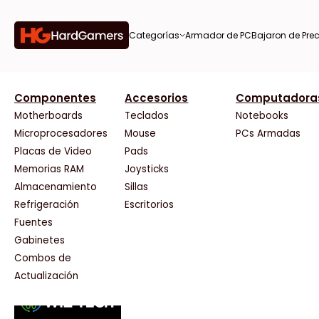
Categorías
Armador de PC
Bajaron de Prec
orías
Componentes
Accesorios
Computadora
AMD
CX
37 Bytes
Gigabyte Ao
Tiendas destacadas
or de
Motherboards
Teclados
Notebooks
AOC
Cooler Master
Acuario Insumos
HP
Microprocesadores
Mouse
PCs Armadas
AULA
Corsair
ArmyTech
HyperX
Placas de Video
Pads
Acer
Cougar
Backup Computación
INNO3D
Memorias RAM
Joysticks
on de
Adata
Crucial
Click Gaming
Intel
Almacenamiento
Sillas
AeroCool
Deepcool
Compufan Store
Kingston
Antec
Dell
Dinobyte
Lenovo
Refrigeración
Escritorios
Arkham
EVGA
Full H4rd
Logitech
Fuentes
as
Asrock
Gamemax
Gaming City
MSI
Gabinetes
Asus
Genesis
Gezatek
NVIDIA GeFo
Combos de
BenQ
Genius
GoldenTech Store
NZXT
s
Actualización