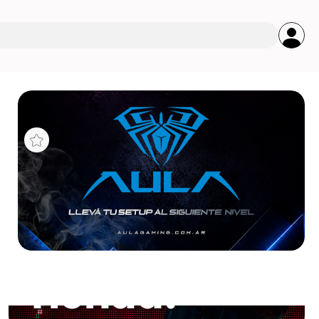
s
TA
.1V