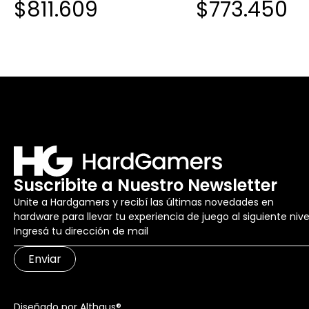
$811.609
$773.450
1.1V
Suscribite a Nuestro Newsletter
Unite a Hardgamers y recibí las últimas novedades en
hardware para llevar tu experiencia de juego al siguiente nive
Enviar
Diseñado por Althaus®