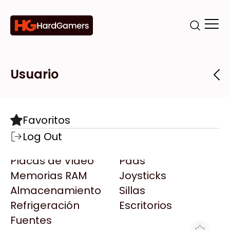
Categorías
Marcas
Tiendas
Usuario
Componentes
Accesorios
Todas las Marcas
Destacadas
Favoritos
Motherboards
Teclados
AMD
Log Out
Microprocesadores
Mouse
AOC
Placas de Video
Pads
AULA
Memorias RAM
Joysticks
Acer
Almacenamiento
Sillas
Adata
Refrigeración
Escritorios
AeroCool
Fuentes
Antec