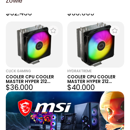
Zowie
CPU COOLER
COOLER CPU COOLER
COOLERMASTER HYPER
MASTER HYPER 212
$32.430
$33.669
212 SPECTRUM V3 RGB
SPECTRUM V3
CLICK GAMING
HYDRAXTREME
COOLER CPU COOLER
COOLER CPU COOLER
MASTER HYPER 212
MASTER HYPER 212
$36.000
$40.000
SPECTRUM V3
SPECTRUM V3