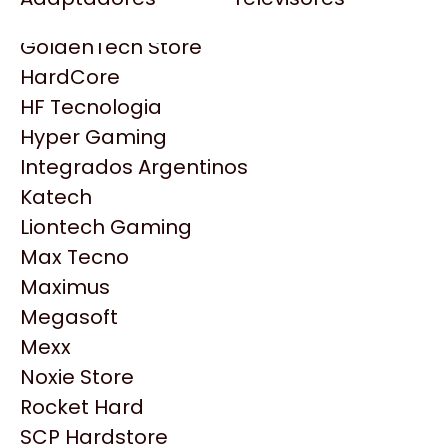
Gezatek
Gigabyte Aorus
GoldenTech Store
HP
HardCore
HyperX
HF Tecnologia
INNO3D
Hyper Gaming
Intel
Integrados Argentinos
Kingston
Katech
Lenovo
Liontech Gaming
Logitech
Max Tecno
MSI
Maximus
NVIDIA GeForce
Productos
Megasoft
NZXT
Mexx
PNY
Noxie Store
Similares
Palit
Rocket Hard
Philips
SCP Hardstore
Explorá más productos similares