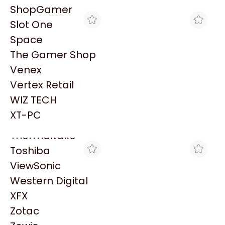
PowerColor
ShopGamer
Razer
Slot One
Redragon
Space
Samsung
The Gamer Shop
Sandisk
Venex
Sapphire
Vertex Retail
Seagate
KATECH
XT-PC
WIZ TECH
COOLER CPU
CPU COOLER
Sentey
COOLERMASTER HYPER
COOLERMASTER HYPER
XT-PC
$34.485
$32.430
212 SPECTRUM V3
212 SPECTRUM V3 RGB
Solarmax
Thermaltake
Toshiba
ViewSonic
Western Digital
XFX
Zotac
FULL H4RD
TRYHARDWARE