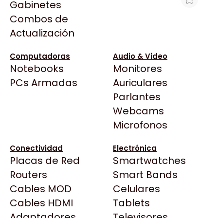
Gabinetes
Arkham
Combos de
COOLER CPU COOLERMASTER HYPER
Asrock
Actualización
212 SPECTRUM V3
Asus
$31.407
BenQ
Computadoras
Audio & Video
Ver producto en la página de Gaming Point
Notebooks
Monitores
CX
Todas las Tiendas
PCs Armadas
Auriculares
Cooler Master
37 Bytes
Parlantes
Corsair
Acuario Insumos
Webcams
Cougar
ArmyTech
Microfonos
Crucial
Backup Computación
Deepcool
Conectividad
Electrónica
Click Gaming
Dell
Placas de Red
Smartwatches
Compufan Store
EVGA
Routers
Smart Bands
Dinobyte
Gamemax
Cables MOD
Celulares
Full H4rd
Genesis
Cables HDMI
Tablets
Gaming City
Adaptadores
Genius
Televisores