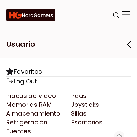
Categorías
Marcas
Tiendas
Usuario
Componentes
Accesorios
Todas las Marcas
Destacadas
Favoritos
Motherboards
Teclados
AMD
Log Out
Microprocesadores
Mouse
AOC
Placas de Video
Pads
AULA
Memorias RAM
Joysticks
Acer
Almacenamiento
Sillas
Adata
Refrigeración
Escritorios
AeroCool
Fuentes
Antec