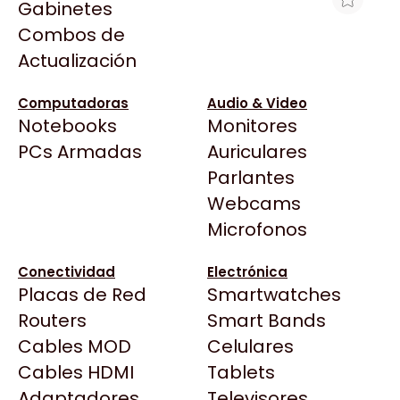
Gabinetes
Arkham
Combos de
MEMORIA RAM UDIMM KINGSTON
Asrock
Actualización
FURY BEAST 8GB DDR4 3200MHZ
Asus
CL16 1.35V SINGLE NEGRO
BenQ
Computadoras
Audio & Video
$217.338
Notebooks
Monitores
CX
Ver producto en la página de Gaming Point
Todas las Tiendas
PCs Armadas
Auriculares
Cooler Master
37 Bytes
Parlantes
Corsair
Acuario Insumos
Webcams
Cougar
ArmyTech
Microfonos
Crucial
Backup Computación
Deepcool
Conectividad
Electrónica
Click Gaming
Dell
Placas de Red
Smartwatches
Compufan Store
EVGA
Routers
Smart Bands
Dinobyte
Gamemax
Cables MOD
Celulares
Full H4rd
Genesis
Cables HDMI
Tablets
Gaming City
Adaptadores
Genius
Televisores