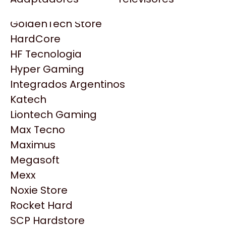
Gezatek
Gigabyte Aorus
GoldenTech Store
HP
HardCore
HyperX
HF Tecnologia
INNO3D
Hyper Gaming
Intel
Integrados Argentinos
Kingston
Katech
Lenovo
Liontech Gaming
Logitech
Max Tecno
MSI
Maximus
NVIDIA GeForce
Megasoft
NZXT
Productos
Mexx
PNY
Noxie Store
Palit
Similares
Rocket Hard
Philips
SCP Hardstore