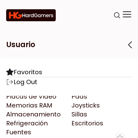
Categorías
Marcas
Tiendas
Usuario
Componentes
Accesorios
Todas las Marcas
Destacadas
Favoritos
Motherboards
Teclados
AMD
Log Out
Microprocesadores
Mouse
AOC
Placas de Video
Pads
AULA
Memorias RAM
Joysticks
Acer
Almacenamiento
Sillas
Adata
Refrigeración
Escritorios
AeroCool
Fuentes
Antec