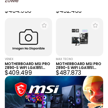
Zowie
MOTHERBOARD MSI PRO
MOTHERBOARD MSI PRO
Z890-S WIFI LGA1851
Z890-S WIFI LGA1851
$464.950
$452.463
DDR5
DDR5
VENEX
MAX TECNO
MOTHERBOARD MSI PRO
MOTHERBOARD MSI PRO
Z890-S WIFI LGA1851
Z890-S WIFI LGA1851
$409.499
$487.873
DDR5
DDR5