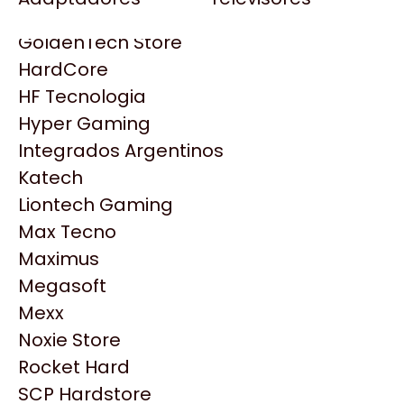
Gezatek
Gigabyte Aorus
GoldenTech Store
HP
HardCore
HyperX
HF Tecnologia
INNO3D
Hyper Gaming
Intel
Integrados Argentinos
Kingston
Katech
Lenovo
Liontech Gaming
Logitech
Max Tecno
MSI
Maximus
NVIDIA GeForce
Productos
Megasoft
NZXT
Mexx
PNY
Noxie Store
Similares
Palit
Rocket Hard
Philips
SCP Hardstore
Explorá más productos similares