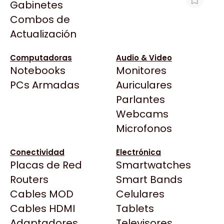
Gabinetes
Arkham
Combos de
MOTHERBOARD MSI PRO Z890-S WIFI
Asrock
Actualización
LGA1851 DDR5
Asus
$464.267
BenQ
Computadoras
Audio & Video
Ver producto en la página de Gaming Point
Notebooks
Monitores
CX
Todas las Tiendas
PCs Armadas
Auriculares
Cooler Master
37 Bytes
Parlantes
Corsair
Acuario Insumos
Webcams
Cougar
ArmyTech
Microfonos
Crucial
Backup Computación
Deepcool
Conectividad
Electrónica
Click Gaming
Dell
Placas de Red
Smartwatches
Compufan Store
EVGA
Routers
Smart Bands
Dinobyte
Gamemax
Cables MOD
Celulares
Full H4rd
Genesis
Cables HDMI
Tablets
Gaming City
Adaptadores
Genius
Televisores