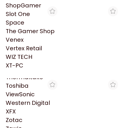
PowerColor
ShopGamer
Razer
Slot One
Redragon
Space
Samsung
The Gamer Shop
Sandisk
Venex
Sapphire
Vertex Retail
Seagate
BRACATECH
CROSSHAIR GAMING
WIZ TECH
MOTHERBOARD MSI PRO
MOTHERBOARD MSI PRO
Sentey
Z890-S WIFI LGA1851
Z890-S WIFI LGA1851
XT-PC
$439.086
$432.712
DDR5
DDR5
Solarmax
Thermaltake
Toshiba
ViewSonic
Western Digital
XFX
Zotac
GORILA GAMES
THE GAMER SHOP