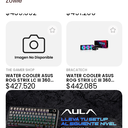
Zowie
WATER COOLER ASUS
WATER COOLER ASUS
ROG STRIX LC III 360
ROG STRIX LC III 360
$439.392
$491.206
ARGB LCD
ARGB LCD
THE GAMER SHOP
BRACATECH
WATER COOLER ASUS
WATER COOLER ASUS
ROG STRIX LC III 360
ROG STRIX LC III 360
$427.520
$442.085
ARGB LCD
ARGB LCD