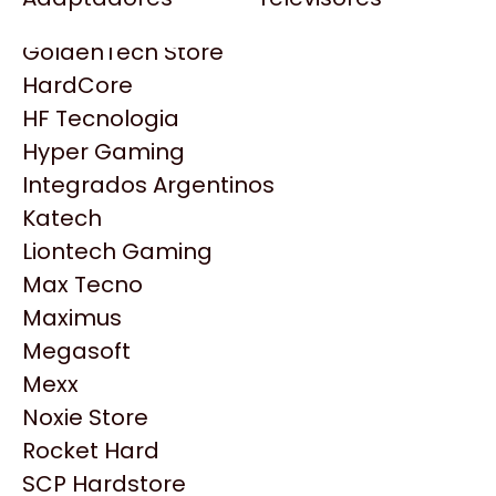
Gezatek
Gigabyte Aorus
GoldenTech Store
HP
HardCore
HyperX
HF Tecnologia
INNO3D
Hyper Gaming
Intel
Integrados Argentinos
Kingston
Katech
Lenovo
Liontech Gaming
Logitech
Max Tecno
MSI
Maximus
NVIDIA GeForce
Productos
Megasoft
NZXT
Mexx
PNY
Noxie Store
Similares
Palit
Rocket Hard
Philips
SCP Hardstore
Explorá más productos similares