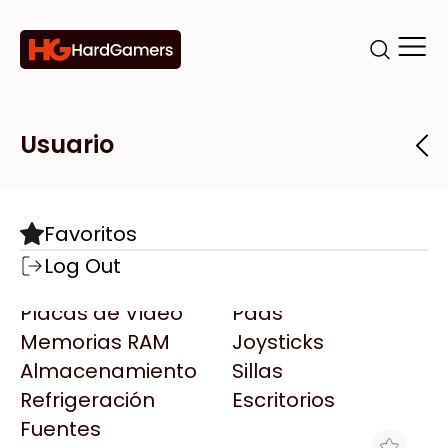
Categorías
Marcas
Tiendas
Usuario
Componentes
Accesorios
Todas las Marcas
Destacadas
Favoritos
Motherboards
Teclados
AMD
Log Out
Microprocesadores
Mouse
AOC
Placas de Video
Pads
AULA
Memorias RAM
Joysticks
Acer
Almacenamiento
Sillas
Adata
Refrigeración
Escritorios
AeroCool
Fuentes
Antec