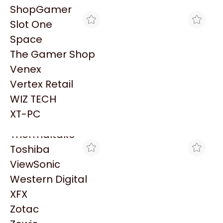
PowerColor
ShopGamer
Razer
Slot One
Redragon
Space
Samsung
The Gamer Shop
Sandisk
Venex
Sapphire
Vertex Retail
Seagate
ROCKET HARD
GAMING POINT
WIZ TECH
MEMORIA RAM MERX
MEMORIA RAM MERX 4GB
Sentey
DDR3 8GB 1600MHZ 1.35V
SODIMM DDR3 1600MHZ
XT-PC
$31.360
$17.779
1.5V
Solarmax
Thermaltake
Toshiba
ViewSonic
Western Digital
XFX
Zotac
AMONPUL TEAM
SHOPGAMER