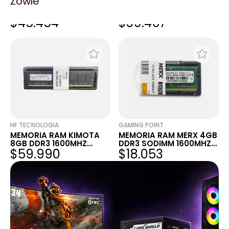
Zowie
MEMORIA RAM SODIMM
MEMORIA RAM DDR3
DDR3 HIKSEMI HIKER 8GB
HIKSEMI 8GB 1600MHZ
$45.454
$39.467
1600MHZ DDR3 1.35
UDIMM
HF TECNOLOGIA
GAMING POINT
MEMORIA RAM KIMOTA
MEMORIA RAM MERX 4GB
8GB DDR3 1600MHZ
DDR3 SODIMM 1600MHZ
$59.990
$18.053
UDIMM
1.35V