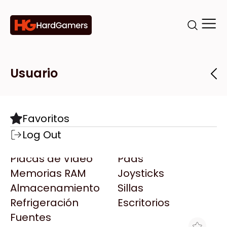
Categorías
Marcas
Tiendas
Usuario
Componentes
Accesorios
Todas las Marcas
Destacadas
Favoritos
Motherboards
Teclados
AMD
Log Out
Microprocesadores
Mouse
AOC
Placas de Video
Pads
AULA
Memorias RAM
Joysticks
Acer
Almacenamiento
Sillas
Adata
Refrigeración
Escritorios
AeroCool
Fuentes
Antec