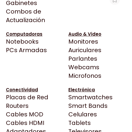
Gabinetes
Arkham
Combos de
MEMORIA RAM MERX 8GB DDR3
Asrock
Actualización
UDIMM 1600MHZ 1.5V
Asus
$31.596
BenQ
Computadoras
Audio & Video
Ver producto en la página de Gaming Point
Notebooks
Monitores
CX
Todas las Tiendas
PCs Armadas
Auriculares
Cooler Master
37 Bytes
Parlantes
Corsair
Acuario Insumos
Webcams
Cougar
ArmyTech
Microfonos
Crucial
Backup Computación
Deepcool
Conectividad
Electrónica
Click Gaming
Dell
Placas de Red
Smartwatches
Compufan Store
EVGA
Routers
Smart Bands
Dinobyte
Gamemax
Cables MOD
Celulares
Full H4rd
Genesis
Cables HDMI
Tablets
Gaming City
Adaptadores
Genius
Televisores