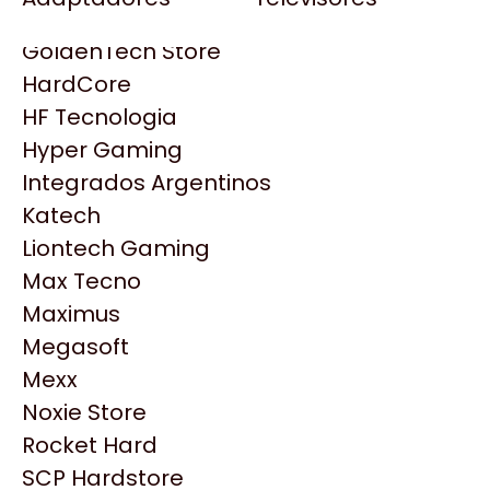
Gezatek
Gigabyte Aorus
GoldenTech Store
HP
HardCore
HyperX
HF Tecnologia
INNO3D
Hyper Gaming
Intel
Integrados Argentinos
Kingston
Katech
Lenovo
Liontech Gaming
Logitech
Max Tecno
MSI
Maximus
NVIDIA GeForce
Productos
Megasoft
NZXT
Mexx
PNY
Noxie Store
Similares
Palit
Rocket Hard
Philips
SCP Hardstore
Explorá más productos similares