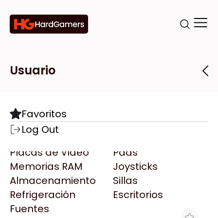
Categorías
Marcas
Tiendas
Usuario
Componentes
Accesorios
Todas las Marcas
Destacadas
Favoritos
Motherboards
Teclados
AMD
Log Out
Microprocesadores
Mouse
AOC
Placas de Video
Pads
AULA
Memorias RAM
Joysticks
Acer
Almacenamiento
Sillas
Adata
Refrigeración
Escritorios
AeroCool
Fuentes
Antec