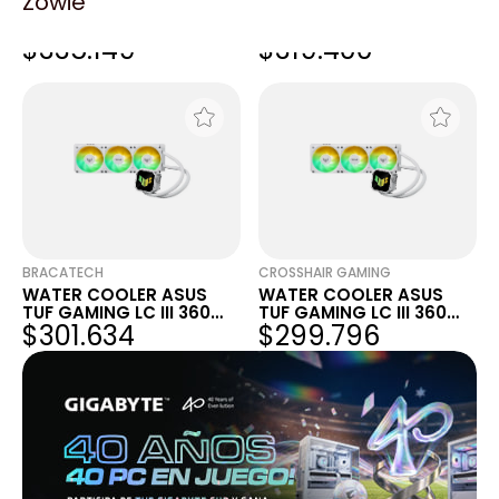
Zowie
WATER COOLER ASUS
WATER COOLER ASUS
TUF GAMING LC III 360
TUF GAMING LC III 360
$335.149
$319.400
ARGB LCD W
ARGB LCD W
BRACATECH
CROSSHAIR GAMING
WATER COOLER ASUS
WATER COOLER ASUS
TUF GAMING LC III 360
TUF GAMING LC III 360
$301.634
$299.796
ARGB LCD W
ARGB LCD W