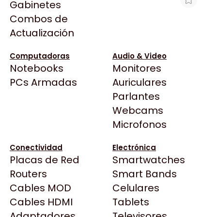
Gabinetes
Arkham
Combos de
WATER COOLER ASUS TUF GAMING LC
Asrock
Actualización
III 360 ARGB LCD W
Asus
$327.623
BenQ
Computadoras
Audio & Video
Ver producto en la página de Gaming Point
Notebooks
Monitores
CX
Todas las Tiendas
PCs Armadas
Auriculares
Cooler Master
37 Bytes
Parlantes
Corsair
Acuario Insumos
Webcams
Cougar
ArmyTech
Microfonos
Crucial
Backup Computación
Deepcool
Conectividad
Electrónica
Click Gaming
Dell
Placas de Red
Smartwatches
Compufan Store
EVGA
Routers
Smart Bands
Dinobyte
Gamemax
Cables MOD
Celulares
Full H4rd
Genesis
Cables HDMI
Tablets
Gaming City
Adaptadores
Genius
Televisores