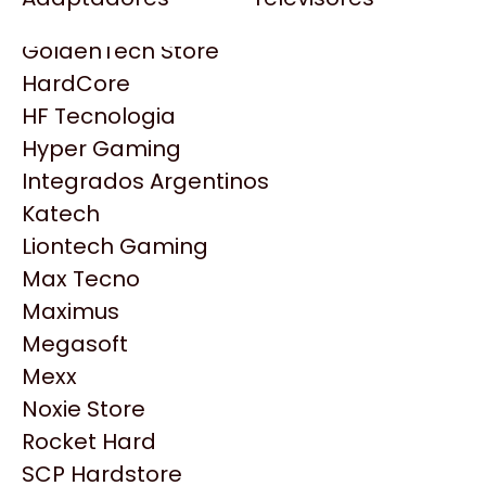
Gezatek
Gigabyte Aorus
GoldenTech Store
HP
HardCore
HyperX
HF Tecnologia
INNO3D
Hyper Gaming
Intel
Integrados Argentinos
Kingston
Katech
Lenovo
Liontech Gaming
Logitech
Max Tecno
MSI
Maximus
NVIDIA GeForce
Productos
Megasoft
NZXT
Mexx
PNY
Noxie Store
Similares
Palit
Rocket Hard
Philips
SCP Hardstore
Explorá más productos similares