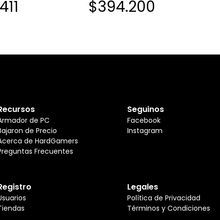
411
$394.200
0MHZ CL36 1.35V
DDR4 3200MHZ CL16 1.35V
EGRO
SINGLE NEGRO
Recursos
Seguinos
Armador de PC
Facebook
Bajaron de Precio
Instagram
Acerca de HardGamers
Preguntas Frecuentes
Registro
Legales
Usuarios
Política de Privacidad
Tiendas
Términos y Condiciones