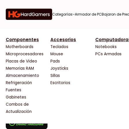
Categorías
Armador de PC
Bajaron de Prec
orías
Componentes
Accesorios
Computadora
AMD
CX
37 Bytes
Gigabyte Ao
Tiendas destacadas
or de
Motherboards
Teclados
Notebooks
AOC
Cooler Master
Acuario Insumos
HP
Microprocesadores
Mouse
PCs Armadas
AULA
Corsair
ArmyTech
HyperX
Placas de Video
Pads
Acer
Cougar
Backup Computación
INNO3D
Memorias RAM
Joysticks
on de
Adata
Crucial
Click Gaming
Intel
Almacenamiento
Sillas
AeroCool
Deepcool
Compufan Store
Kingston
Antec
Dell
Dinobyte
Lenovo
Refrigeración
Escritorios
Arkham
EVGA
Full H4rd
Logitech
Fuentes
as
Asrock
Gamemax
Gaming City
MSI
Gabinetes
Asus
Genesis
Gezatek
NVIDIA GeFo
Combos de
BenQ
Genius
GoldenTech Store
NZXT
s
Actualización