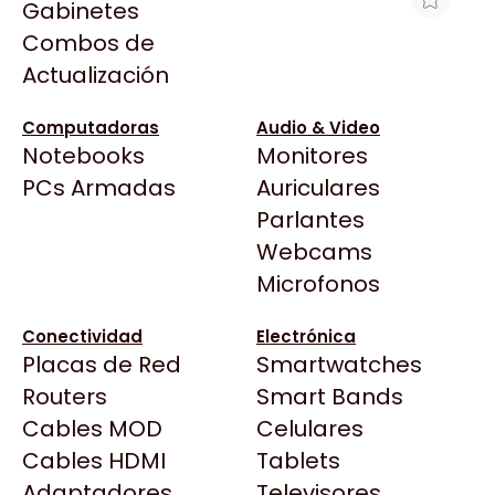
Gabinetes
Arkham
Combos de
IMPRESORA HP SM750 MULTIFUNCIÓN
Asrock
Actualización
SMART TANK
Asus
$585.801
BenQ
Computadoras
Audio & Video
Ver producto en la página de Gaming Point
Notebooks
Monitores
CX
Todas las Tiendas
PCs Armadas
Auriculares
Cooler Master
37 Bytes
Parlantes
Corsair
Acuario Insumos
Webcams
Cougar
ArmyTech
Microfonos
Crucial
Backup Computación
Deepcool
Conectividad
Electrónica
Click Gaming
Dell
Placas de Red
Smartwatches
Compufan Store
EVGA
Routers
Smart Bands
Dinobyte
Gamemax
Cables MOD
Celulares
Full H4rd
Genesis
Cables HDMI
Tablets
Gaming City
Adaptadores
Genius
Televisores