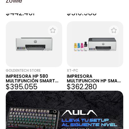
Zowie
IMPRESORA HP 585
IMPRESORA HP SM720
MULTIFUNCIÓN SMART
MULTIFUNCIÓN SMART
$442.461
$510.988
TANK
TANK
GOLDENTECH STORE
XT-PC
IMPRESORA HP 580
IMPRESORA
MULTIFUNCIÓN SMART
MULTIFUNCION HP SMART
$395.055
$362.280
TANK
TANK 520