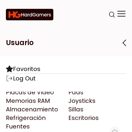
Categorías
Marcas
Tiendas
Usuario
Componentes
Accesorios
Todas las Marcas
Destacadas
Favoritos
Motherboards
Teclados
AMD
Log Out
Microprocesadores
Mouse
AOC
Placas de Video
Pads
AULA
Memorias RAM
Joysticks
Acer
Almacenamiento
Sillas
Adata
Refrigeración
Escritorios
AeroCool
Fuentes
Antec