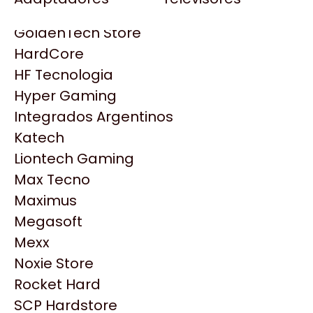
Gezatek
Gigabyte Aorus
GoldenTech Store
HP
HardCore
HyperX
HF Tecnologia
INNO3D
Hyper Gaming
Intel
Integrados Argentinos
Kingston
Katech
Lenovo
Liontech Gaming
Logitech
Max Tecno
MSI
Maximus
NVIDIA GeForce
Productos
Megasoft
NZXT
Mexx
PNY
Noxie Store
Similares
Palit
Rocket Hard
Philips
SCP Hardstore
Explorá más productos similares