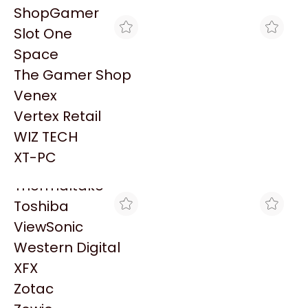
PowerColor
ShopGamer
Razer
Slot One
Redragon
Space
Samsung
The Gamer Shop
Sandisk
Venex
Sapphire
Vertex Retail
Seagate
MAX TECNO
BRACATECH
WIZ TECH
IMPRESORA HP SM750
IMPRESORA
Sentey
MULTIFUNCIÓN SMART
MULTIFUNCION HP SMART
XT-PC
$607.326
$354.656
TANK
TANK 520
Solarmax
Thermaltake
Toshiba
ViewSonic
Western Digital
XFX
Zotac
COMPUGARDEN
GOLDENTECH STORE