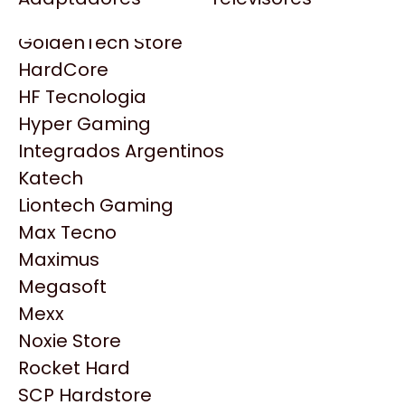
Gezatek
Gigabyte Aorus
GoldenTech Store
HP
HardCore
HyperX
HF Tecnologia
INNO3D
Hyper Gaming
Intel
Integrados Argentinos
Kingston
Katech
Lenovo
Liontech Gaming
Logitech
Max Tecno
MSI
Maximus
NVIDIA GeForce
Megasoft
NZXT
Productos
Mexx
PNY
Noxie Store
Palit
Similares
Rocket Hard
Philips
SCP Hardstore