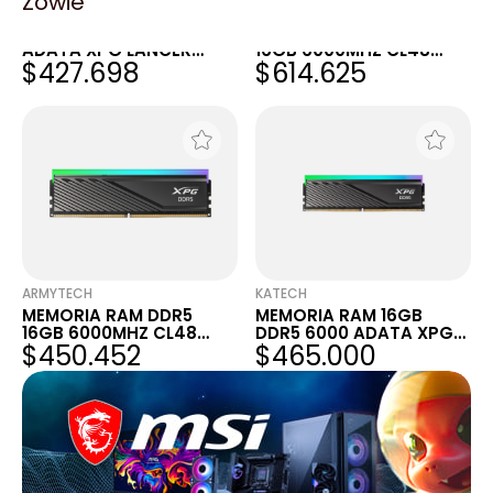
Zowie
NOXIE STORE
BLACK
MEMORIA RAM UDIMM
MEMORIA RAM DDR5
ADATA XPG LANCER
16GB 6000MHZ CL48
$427.698
$614.625
BLADE RGB WHITE
ADATA XPG LANCER
6000MHZ 16GB CL48 1.1V
BLADE RGB BLACK
ARMYTECH
KATECH
MEMORIA RAM DDR5
MEMORIA RAM 16GB
16GB 6000MHZ CL48
DDR5 6000 ADATA XPG
$450.452
$465.000
ADATA XPG LANCER
LANCER BLADE RGB
BLADE RGB BLACK
BLACK C48