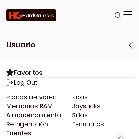
Categorías
Marcas
Tiendas
Usuario
Componentes
Accesorios
Todas las Marcas
Destacadas
Favoritos
Motherboards
Teclados
AMD
Log Out
Microprocesadores
Mouse
AOC
Placas de Video
Pads
AULA
Memorias RAM
Joysticks
Acer
Almacenamiento
Sillas
Adata
Refrigeración
Escritorios
AeroCool
Fuentes
Antec