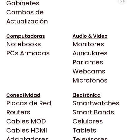
Gabinetes
Arkham
Combos de
MEMORIA RAM UDIMM ADATA XPG
Asrock
Actualización
LANCER BLADE RGB 16GB DDR5 6000
Asus
BLACK CL48 1.1V
BenQ
Computadoras
Audio & Video
$474.098
Notebooks
Monitores
CX
Ver producto en la página de Gaming Point
Todas las Tiendas
PCs Armadas
Auriculares
Cooler Master
37 Bytes
Parlantes
Corsair
Acuario Insumos
Webcams
Cougar
ArmyTech
Microfonos
Crucial
Backup Computación
Deepcool
Conectividad
Electrónica
Click Gaming
Dell
Placas de Red
Smartwatches
Compufan Store
EVGA
Routers
Smart Bands
Dinobyte
Gamemax
Cables MOD
Celulares
Full H4rd
Genesis
Cables HDMI
Tablets
Gaming City
Adaptadores
Genius
Televisores