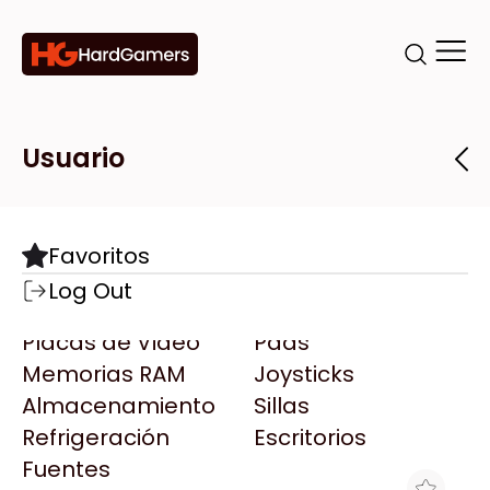
Categorías
Marcas
Tiendas
Usuario
Componentes
Accesorios
Todas las Marcas
Destacadas
Favoritos
Motherboards
Teclados
AMD
Log Out
Microprocesadores
Mouse
AOC
Placas de Video
Pads
AULA
Memorias RAM
Joysticks
Acer
Almacenamiento
Sillas
Adata
Refrigeración
Escritorios
AeroCool
Fuentes
Antec