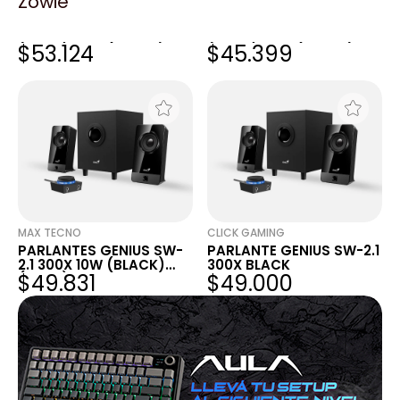
Zowie
A4 FULL
THE GAMER SHOP
PARLANTES GENIUS SW-
PARLANTES GENIUS SW-
2.1 300X 10W (BLACK)
2.1 300X 10W (BLACK)
$53.124
$45.399
(9466)
(9466)
MAX TECNO
CLICK GAMING
PARLANTES GENIUS SW-
PARLANTE GENIUS SW-2.1
2.1 300X 10W (BLACK)
300X BLACK
$49.831
$49.000
(9466)