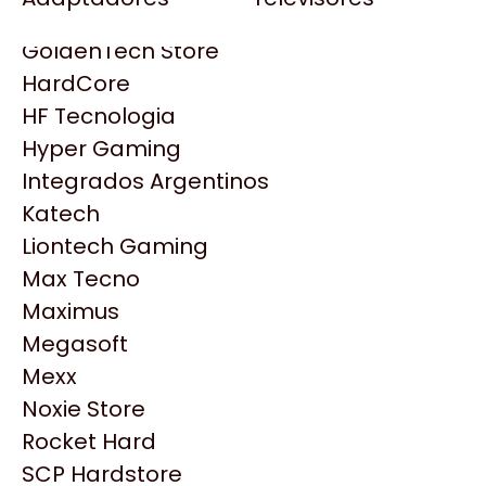
Gezatek
Gigabyte Aorus
GoldenTech Store
HP
HardCore
HyperX
HF Tecnologia
INNO3D
Hyper Gaming
Intel
Integrados Argentinos
Kingston
Katech
Lenovo
Liontech Gaming
Logitech
Max Tecno
MSI
Maximus
NVIDIA GeForce
Megasoft
NZXT
Productos
Mexx
PNY
Noxie Store
Palit
Similares
Rocket Hard
Philips
SCP Hardstore