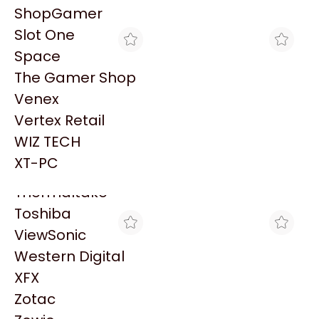
PowerColor
Explorá más productos similares
ShopGamer
Razer
Slot One
Redragon
Space
Samsung
The Gamer Shop
Sandisk
Venex
Sapphire
Vertex Retail
Seagate
WIZ TECH
TRYHARDWARE
BLACK
Sentey
PARLANTES GENIUS SW-
PARLANTES GENIUS SW-
XT-PC
2.1 300X 10W BLACK
2.1 300X 10W (BLACK)
Solarmax
$46.639
$56.314
Thermaltake
Toshiba
ViewSonic
Western Digital
XFX
Zotac