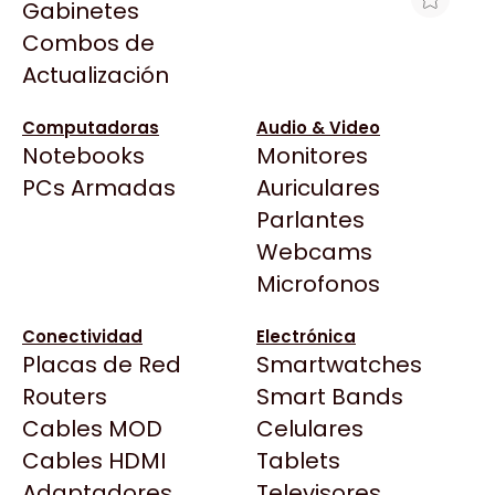
Gabinetes
Arkham
Combos de
PARLANTES GENIUS SW-2.1 300X 10W
Asrock
Actualización
(BLACK)
Asus
$46.580
BenQ
Computadoras
Audio & Video
Ver producto en la página de GoldenTech
Notebooks
Monitores
CX
Store
Todas las Tiendas
PCs Armadas
Auriculares
Cooler Master
37 Bytes
Parlantes
Corsair
Acuario Insumos
Webcams
Cougar
ArmyTech
Microfonos
Crucial
Backup Computación
Deepcool
Conectividad
Electrónica
Click Gaming
Dell
Placas de Red
Smartwatches
Compufan Store
EVGA
Routers
Smart Bands
Dinobyte
Gamemax
Cables MOD
Celulares
Full H4rd
Genesis
Cables HDMI
Tablets
Gaming City
Adaptadores
Genius
Televisores