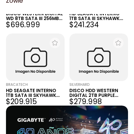
Zowie
RM INSUMOS
A4 FULL
DISCO WESTERN DIGITAL
HD SEAGATE INTERNO
WD 8TB SATA III 256MB
1TB SATA III SKYHAWK
$696.999
$241.234
CACHE PURPLE
SURVEILLANCE 256MB
5400 RPM
BRACATECH
SILVERHARD
HD SEAGATE INTERNO
DISCO HDD WESTERN
1TB SATA III SKYHAWK
DIGITAL 2TB PURPLE
$209.915
$279.998
SURVEILLANCE 256MB
256MB 5400 RPM SATA III
5400 RPM