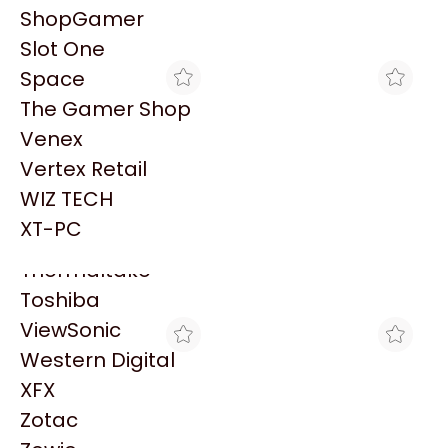
PowerColor
ShopGamer
Razer
Explorá más productos similares
Slot One
Redragon
Space
Samsung
The Gamer Shop
Sandisk
Venex
Sapphire
Vertex Retail
Seagate
WIZ TECH
Sentey
A4 FULL
BRACATECH
XT-PC
HD SEAGATE INTERNO
HD SEAGATE INTERNO
Solarmax
8TB SATA III SKYHAWK
8TB SATA III SKYHAWK
Thermaltake
$899.430
$782.662
SURVEILLANCE 256MB
SURVEILLANCE 256MB
7200 RPM
7200 RPM
Toshiba
ViewSonic
Western Digital
XFX
Zotac