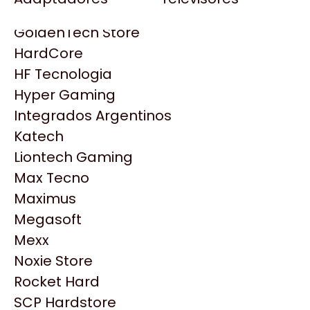
Gezatek
Gigabyte Aorus
GoldenTech Store
HP
HardCore
HyperX
HF Tecnologia
INNO3D
Hyper Gaming
Intel
Integrados Argentinos
Kingston
Katech
Lenovo
Liontech Gaming
Logitech
Max Tecno
MSI
Maximus
NVIDIA GeForce
Megasoft
NZXT
Mexx
Productos
PNY
Noxie Store
Palit
Rocket Hard
Similares
Philips
SCP Hardstore