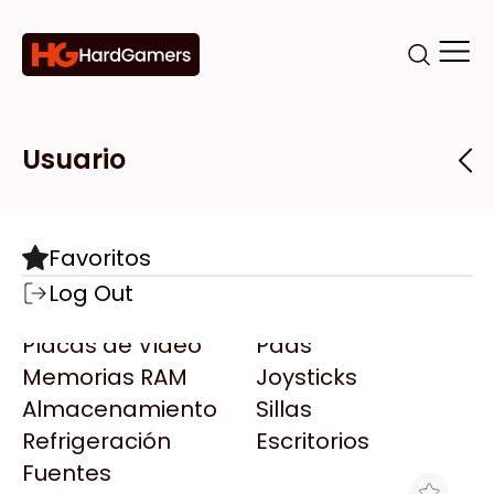
Categorías
Marcas
Tiendas
Usuario
Componentes
Accesorios
Todas las Marcas
Destacadas
Favoritos
Motherboards
Teclados
AMD
Log Out
Microprocesadores
Mouse
AOC
Placas de Video
Pads
AULA
Memorias RAM
Joysticks
Acer
Almacenamiento
Sillas
Adata
Refrigeración
Escritorios
AeroCool
Fuentes
Antec