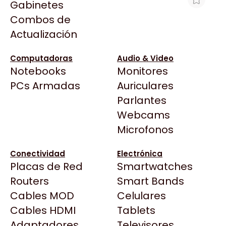
Gabinetes
Arkham
Combos de
HD WESTERN DIGITAL INTERNO 8TB
Asrock
Actualización
SATA III PURPLE SURVEILLANCE 256MB
Asus
5640 RPM
BenQ
Computadoras
Audio & Video
$644.380
Notebooks
Monitores
CX
Ver producto en la página de GoldenTech
Todas las Tiendas
PCs Armadas
Auriculares
Cooler Master
Store
37 Bytes
Parlantes
Corsair
Acuario Insumos
Webcams
Cougar
ArmyTech
Microfonos
Crucial
Backup Computación
Deepcool
Conectividad
Electrónica
Click Gaming
Dell
Placas de Red
Smartwatches
Compufan Store
EVGA
Routers
Smart Bands
Dinobyte
Gamemax
Cables MOD
Celulares
Full H4rd
Genesis
Cables HDMI
Tablets
Gaming City
Adaptadores
Genius
Televisores