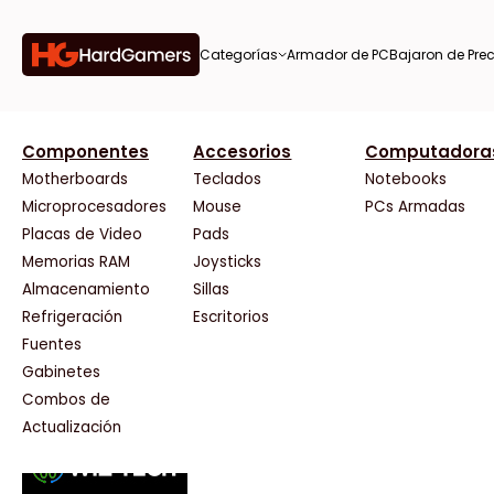
Categorías
Armador de PC
Bajaron de Prec
orías
Componentes
Accesorios
Computadora
AMD
CX
37 Bytes
Gigabyte Ao
Tiendas destacadas
or de
Motherboards
Teclados
Notebooks
AOC
Cooler Master
Acuario Insumos
HP
Microprocesadores
Mouse
PCs Armadas
AULA
Corsair
ArmyTech
HyperX
Placas de Video
Pads
Acer
Cougar
Backup Computación
INNO3D
Memorias RAM
Joysticks
on de
Adata
Crucial
Click Gaming
Intel
Almacenamiento
Sillas
AeroCool
Deepcool
Compufan Store
Kingston
Antec
Dell
Dinobyte
Lenovo
Refrigeración
Escritorios
Arkham
EVGA
Full H4rd
Logitech
Fuentes
as
Asrock
Gamemax
Gaming City
MSI
Gabinetes
Asus
Genesis
Gezatek
NVIDIA GeFo
Combos de
BenQ
Genius
GoldenTech Store
NZXT
s
Actualización