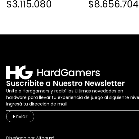
$3.115.080
$8.656.704
ULTRA 9 275HX 32G
SSD 1TB RTX 5080 F
G615LW-S5281
Suscribite a Nuestro Newsletter
Unite a Hardgamers y recibí las últimas novedades en
hardware para llevar tu experiencia de juego al siguiente nive
Enviar
Diseñado por Althaus®