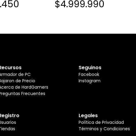
1.450
$4.999.990
D 240HZ
32GB 1TB ...
Recursos
Seguinos
Armador de PC
Facebook
Bajaron de Precio
Instagram
Acerca de HardGamers
Preguntas Frecuentes
Registro
Legales
Usuarios
Política de Privacidad
Tiendas
Términos y Condiciones