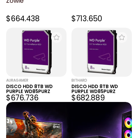
Zowie
THE GAMER SHOP
MYM COMPUTACION
DISCO HDD 8TB WD
DISCO HDD 8TB WD
PURPLE WD85PURZ
PURPLE WD85PURZ
$664.438
$713.650
AURAGAMER
BITHARD
DISCO HDD 8TB WD
DISCO HDD 8TB WD
PURPLE WD85PURZ
PURPLE WD85PURZ
$676.736
$682.889