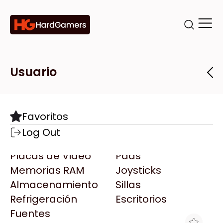
Categorías
Marcas
Tiendas
Usuario
Componentes
Accesorios
Todas las Marcas
Destacadas
Favoritos
Motherboards
Teclados
AMD
Log Out
Microprocesadores
Mouse
AOC
Placas de Video
Pads
AULA
Memorias RAM
Joysticks
Acer
Almacenamiento
Sillas
Adata
Refrigeración
Escritorios
AeroCool
Fuentes
Antec