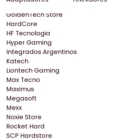
Gezatek
Gigabyte Aorus
GoldenTech Store
HP
HardCore
HyperX
HF Tecnologia
INNO3D
Hyper Gaming
Intel
Integrados Argentinos
Kingston
Katech
Lenovo
Liontech Gaming
Logitech
Max Tecno
MSI
Maximus
NVIDIA GeForce
Productos
Megasoft
NZXT
Mexx
PNY
Noxie Store
Similares
Palit
Rocket Hard
Philips
SCP Hardstore
Explorá más productos similares