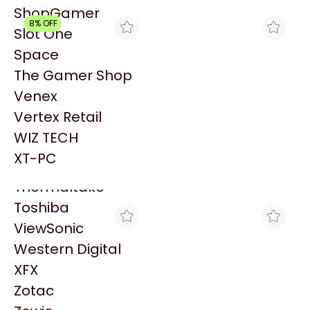
PowerColor
ShopGamer
Razer
8% OFF
Slot One
Redragon
Space
Samsung
The Gamer Shop
Sandisk
Venex
Sapphire
Vertex Retail
Seagate
ENJOY COMPUTER
MAX TECNO
WIZ TECH
DISCO RIGIDO HDD 6TB
DISCO HDD 8TB WD
Sentey
WD PURPLE WD64PURZ
PURPLE WD85PURZ
XT-PC
$762.874
$584.060
Solarmax
$536.320
Thermaltake
Toshiba
ViewSonic
Western Digital
XFX
Zotac