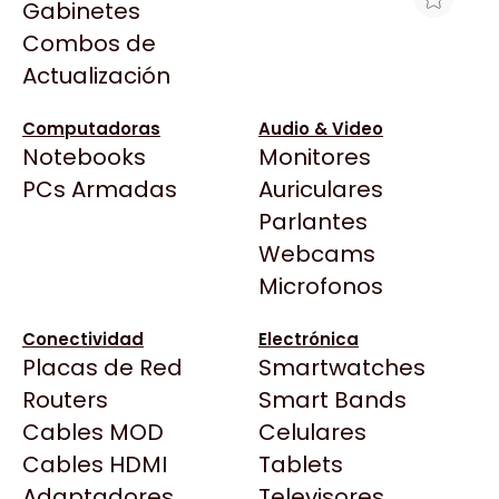
Gabinetes
Arkham
Combos de
DISCO HDD 6TB WD PURPLE
Asrock
Actualización
WD64PURZ VIDEOVIGILANCIA
Asus
$450.749
BenQ
Computadoras
Audio & Video
Ver producto en la página de IgnaTech
Notebooks
Monitores
CX
Todas las Tiendas
PCs Armadas
Auriculares
Cooler Master
37 Bytes
Parlantes
Corsair
Acuario Insumos
Webcams
Cougar
ArmyTech
Microfonos
Crucial
Backup Computación
Deepcool
Conectividad
Electrónica
Click Gaming
Dell
Placas de Red
Smartwatches
Compufan Store
EVGA
Routers
Smart Bands
Dinobyte
Gamemax
Cables MOD
Celulares
Full H4rd
Genesis
Cables HDMI
Tablets
Gaming City
Adaptadores
Genius
Televisores