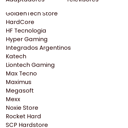
Gezatek
Gigabyte Aorus
GoldenTech Store
HP
HardCore
HyperX
HF Tecnologia
INNO3D
Hyper Gaming
Intel
Integrados Argentinos
Kingston
Katech
Lenovo
Liontech Gaming
Logitech
Max Tecno
MSI
Maximus
NVIDIA GeForce
Productos
Megasoft
NZXT
Mexx
PNY
Similares
Noxie Store
Palit
Rocket Hard
Philips
SCP Hardstore
Explorá más productos similares