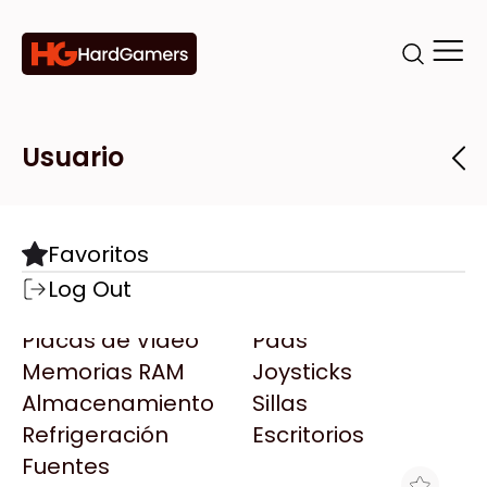
Categorías
Marcas
Tiendas
Usuario
Componentes
Accesorios
Todas las Marcas
Destacadas
Favoritos
Motherboards
Teclados
AMD
Log Out
Microprocesadores
Mouse
AOC
Placas de Video
Pads
AULA
Memorias RAM
Joysticks
Acer
Almacenamiento
Sillas
Adata
Refrigeración
Escritorios
AeroCool
Fuentes
Antec