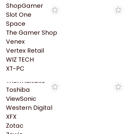
PowerColor
ShopGamer
Razer
Slot One
Redragon
Space
Samsung
The Gamer Shop
Sandisk
Venex
Sapphire
Vertex Retail
ENJOY COMPUTER
INTEGRADOS ARGENTINOS
Seagate
MEMORIA 16GB DDR4
MEMORIA DDR4 2666MHZ
WIZ TECH
Sentey
3200MHZ WICGTYP
16GB DATO
$198.970
$261.333
XT-PC
Solarmax
Thermaltake
Toshiba
ViewSonic
Western Digital
XFX
Zotac
TRYHARDWARE
COMPUFAN STORE