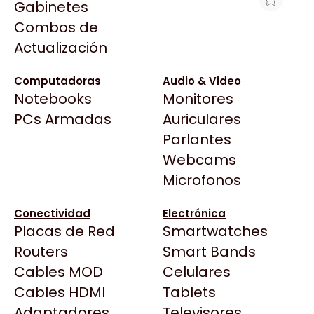
Gabinetes
Arkham
Combos de
MEMORIA DDR4 3200MHZ 16GB DATO
Asrock
Actualización
Asus
$264.000
BenQ
Ver producto en la página de Integrados
Computadoras
Audio & Video
Argentinos
Notebooks
Monitores
CX
Todas las Tiendas
PCs Armadas
Auriculares
Cooler Master
37 Bytes
Parlantes
Corsair
Acuario Insumos
Webcams
Cougar
ArmyTech
Microfonos
Crucial
Backup Computación
Deepcool
Conectividad
Electrónica
Click Gaming
Dell
Placas de Red
Smartwatches
Compufan Store
EVGA
Routers
Smart Bands
Dinobyte
Gamemax
Cables MOD
Celulares
Full H4rd
Genesis
Cables HDMI
Tablets
Gaming City
Adaptadores
Genius
Televisores