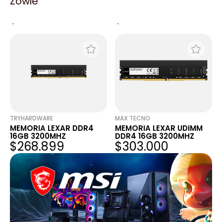
Zowie
MEMORIA WICGTYP
MEMORIA KINGDIAN
DDR4 16GB 3200MHZ
DDR4 16GB 3200MHZ
$181.249
$156.250
TRYHARDWARE
MAX TECNO
MEMORIA LEXAR DDR4
MEMORIA LEXAR UDIMM
16GB 3200MHZ
DDR4 16GB 3200MHZ
$268.899
$303.000