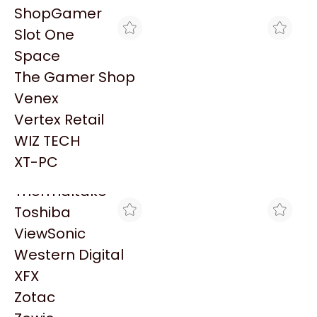
PowerColor
ShopGamer
Razer
Slot One
Redragon
Space
Samsung
The Gamer Shop
Sandisk
Venex
Sapphire
Vertex Retail
Seagate
BLACK
MAX TECNO
WIZ TECH
GRABA DVD HPE 9.5MM
GRABA DVD P/NB 9.5MM
Sentey
SATA RW JB KIT
SATA SIN FRENTE
XT-PC
$29.581
$10.809
DL360E/P
Solarmax
Thermaltake
Toshiba
ViewSonic
Western Digital
XFX
Zotac
BLACK
MAX TECNO