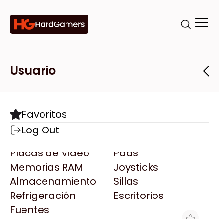
Categorías
Marcas
Tiendas
Usuario
Componentes
Accesorios
Todas las Marcas
Destacadas
Favoritos
Motherboards
Teclados
AMD
Log Out
Microprocesadores
Mouse
AOC
Placas de Video
Pads
AULA
Memorias RAM
Joysticks
Acer
Almacenamiento
Sillas
Adata
Refrigeración
Escritorios
AeroCool
Fuentes
Antec