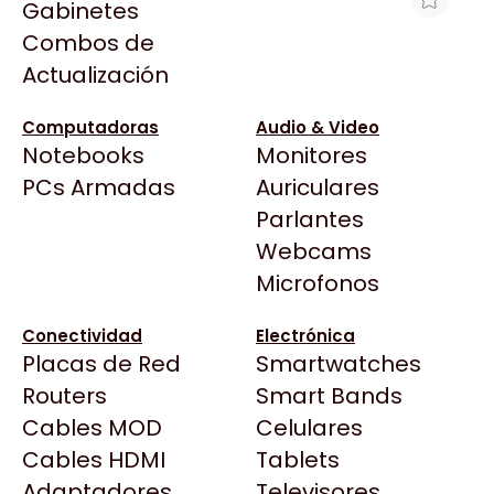
Gabinetes
Arkham
Combos de
GRABA DVD HPE 9.5MM SATA RW JB
Asrock
Actualización
KIT DL360E/P
Asus
$26.763
BenQ
Computadoras
Audio & Video
Ver producto en la página de Max Tecno
Notebooks
Monitores
CX
Todas las Tiendas
PCs Armadas
Auriculares
Cooler Master
37 Bytes
Parlantes
Corsair
Acuario Insumos
Webcams
Cougar
ArmyTech
Microfonos
Crucial
Backup Computación
Deepcool
Conectividad
Electrónica
Click Gaming
Dell
Placas de Red
Smartwatches
Compufan Store
EVGA
Routers
Smart Bands
Dinobyte
Gamemax
Cables MOD
Celulares
Full H4rd
Genesis
Cables HDMI
Tablets
Gaming City
Adaptadores
Genius
Televisores