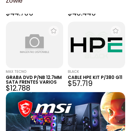
Zowie
GRABA DVD HPE 12.7MM
GRABA DVD HPE 12.7MM
SATA DL380P
SATA DL380P
$44.706
$40.446
MAX TECNO
BLACK
GRABA DVD P/NB 12.7MM
CABLE HPE KIT P/380 G11
$57.719
SATA FRENTES VARIOS
$12.788