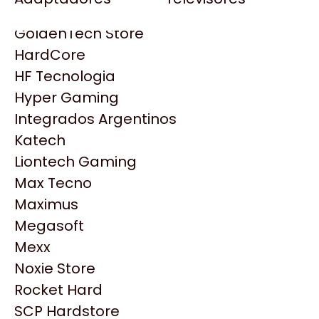
Gezatek
Gigabyte Aorus
GoldenTech Store
HP
HardCore
HyperX
HF Tecnologia
INNO3D
Hyper Gaming
Intel
Integrados Argentinos
Kingston
Katech
Lenovo
Liontech Gaming
Logitech
Max Tecno
MSI
Maximus
NVIDIA GeForce
Productos
Megasoft
NZXT
Mexx
PNY
Noxie Store
Similares
Palit
Rocket Hard
Philips
SCP Hardstore
Explorá más productos similares