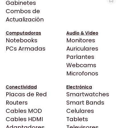
Gabinetes
Arkham
Combos de
GRABA DVD PERFORMACE 22X DL
Asrock
Actualización
BLACK SATA
Asus
$26.450
BenQ
Computadoras
Audio & Video
Ver producto en la página de Max Tecno
Notebooks
Monitores
CX
Todas las Tiendas
PCs Armadas
Auriculares
Cooler Master
37 Bytes
Parlantes
Corsair
Acuario Insumos
Webcams
Cougar
ArmyTech
Microfonos
Crucial
Backup Computación
Deepcool
Conectividad
Electrónica
Click Gaming
Dell
Placas de Red
Smartwatches
Compufan Store
EVGA
Routers
Smart Bands
Dinobyte
Gamemax
Cables MOD
Celulares
Full H4rd
Genesis
Cables HDMI
Tablets
Gaming City
Adaptadores
Genius
Televisores