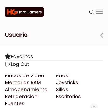
Categorías
Marcas
Tiendas
Usuario
Componentes
Accesorios
Todas las Marcas
Destacadas
Favoritos
Motherboards
Teclados
AMD
Log Out
Microprocesadores
Mouse
AOC
Placas de Video
Pads
AULA
Memorias RAM
Joysticks
Acer
Almacenamiento
Sillas
Adata
Refrigeración
Escritorios
AeroCool
Fuentes
Antec