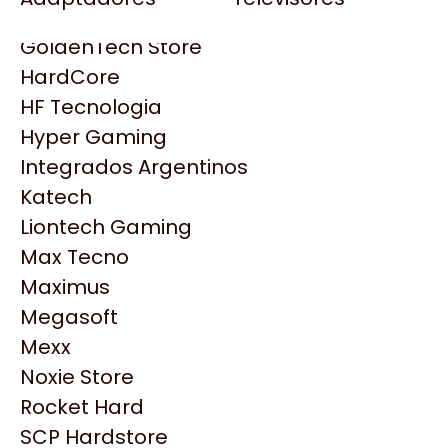
Gezatek
Gigabyte Aorus
GoldenTech Store
HP
HardCore
HyperX
HF Tecnologia
INNO3D
Hyper Gaming
Intel
Integrados Argentinos
Kingston
Katech
Lenovo
Liontech Gaming
Logitech
Max Tecno
MSI
Maximus
NVIDIA GeForce
Productos
Megasoft
NZXT
Mexx
PNY
Noxie Store
Similares
Palit
Rocket Hard
Philips
SCP Hardstore
Explorá más productos similares