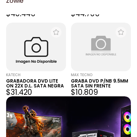
Zowie
GRABA DVD HPE 12.7MM
GRABA DVD HPE 12.7MM
SATA DL380P
SATA DL380P
$40.446
$44.706
KATECH
MAX TECNO
GRABADORA DVD LITE
GRABA DVD P/NB 9.5MM
ON 22X D.L. SATA NEGRA
SATA SIN FRENTE
$31.420
$10.809