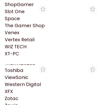
PowerColor
ShopGamer
Razer
Slot One
Redragon
Space
Samsung
The Gamer Shop
Sandisk
Venex
Sapphire
Vertex Retail
Seagate
MAX TECNO
MAX TECNO
WIZ TECH
GRABA DVD LITE ON 22X
GRABA DVD P/NB 12.7 MM
Sentey
D.L. SATA NEGRA
PERFORMACE IDE BLACK
XT-PC
$32.032
$14.871
Solarmax
Thermaltake
Toshiba
ViewSonic
Western Digital
XFX
Zotac
MAX TECNO
BLACK