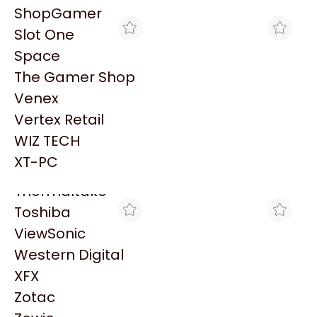
PowerColor
ShopGamer
Razer
Slot One
Redragon
Space
Samsung
The Gamer Shop
Sandisk
Venex
Sapphire
Vertex Retail
Seagate
MAX TECNO
MAX TECNO
WIZ TECH
LECTOR OCOM IMAGER
LECTOR OCOM IMAGER
Sentey
OCBS-W239 USB 1D-2D
OCBS-W288 USB 1D-2D
XT-PC
$103.281
$77.102
2.4GWIRELES
2.4GWIRELES
Solarmax
Thermaltake
Toshiba
ViewSonic
Western Digital
XFX
Zotac
MAX TECNO
MAX TECNO