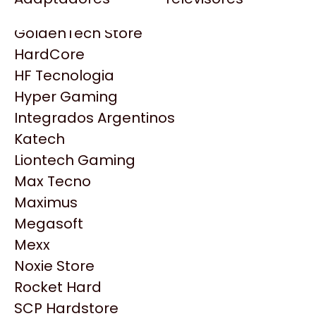
Gezatek
Gigabyte Aorus
GoldenTech Store
HP
HardCore
HyperX
HF Tecnologia
INNO3D
Hyper Gaming
Intel
Integrados Argentinos
Kingston
Katech
Lenovo
Liontech Gaming
Logitech
Max Tecno
MSI
Maximus
NVIDIA GeForce
Productos
Megasoft
NZXT
Mexx
PNY
Noxie Store
Similares
Palit
Rocket Hard
Philips
SCP Hardstore
Explorá más productos similares