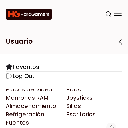
Categorías
Marcas
Tiendas
Usuario
Componentes
Accesorios
Todas las Marcas
Destacadas
Favoritos
Motherboards
Teclados
AMD
Log Out
Microprocesadores
Mouse
AOC
Placas de Video
Pads
AULA
Memorias RAM
Joysticks
Acer
Almacenamiento
Sillas
Adata
Refrigeración
Escritorios
AeroCool
Fuentes
Antec