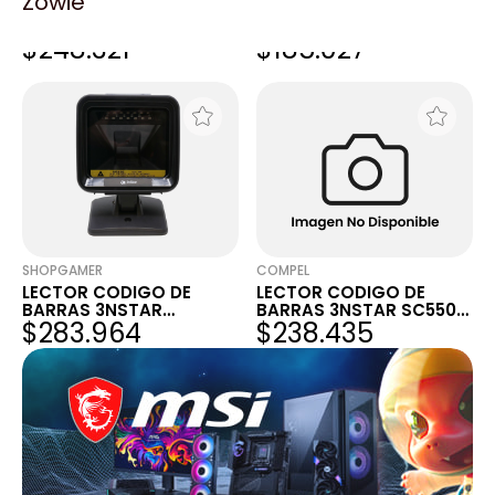
Zowie
LECTOR HONEYWELL
LECTOR HONEYWELL
1400G USB 1D/2D/PDF417
1470G USB 1D/2D-QR-
$248.321
$185.027
C/BASE(I)
PDF417 C/BASE
SHOPGAMER
COMPEL
LECTOR CODIGO DE
LECTOR CODIGO DE
BARRAS 3NSTAR
BARRAS 3NSTAR SC550
$283.964
$238.435
OMNIDIRECCIONAL 2D
OMNIDIRECCIONAL 2D