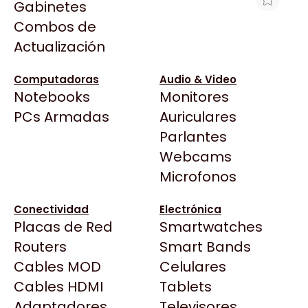
Gabinetes
Arkham
Combos de
LECTOR OCOM OCBS-T216 USB 1D-
Asrock
Actualización
2D OMNIDIRECCIONAL
Asus
$105.954
BenQ
Computadoras
Audio & Video
Ver producto en la página de Max Tecno
Notebooks
Monitores
CX
Todas las Tiendas
PCs Armadas
Auriculares
Cooler Master
37 Bytes
Parlantes
Corsair
Acuario Insumos
Webcams
Cougar
ArmyTech
Microfonos
Crucial
Backup Computación
Deepcool
Conectividad
Electrónica
Click Gaming
Dell
Placas de Red
Smartwatches
Compufan Store
EVGA
Routers
Smart Bands
Dinobyte
Gamemax
Cables MOD
Celulares
Full H4rd
Genesis
Cables HDMI
Tablets
Gaming City
Adaptadores
Genius
Televisores